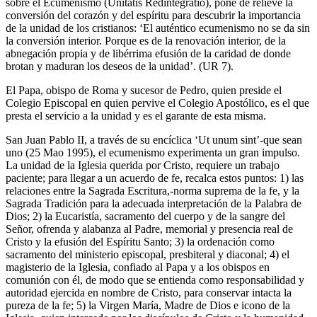
sobre el Ecumenismo (Unitatis Redintegratio), pone de relieve la
conversión del corazón y del espíritu para descubrir la importancia
de la unidad de los cristianos: ‘El auténtico ecumenismo no se da sin
la conversión interior. Porque es de la renovación interior, de la
abnegación propia y de libérrima efusión de la caridad de donde
brotan y maduran los deseos de la unidad’. (UR 7).
El Papa, obispo de Roma y sucesor de Pedro, quien preside el
Colegio Episcopal en quien pervive el Colegio Apostólico, es el que
presta el servicio a la unidad y es el garante de esta misma.
San Juan Pablo II, a través de su encíclica ‘Ut unum sint’-que sean
uno (25 Mao 1995), el ecumenismo experimenta un gran impulso.
La unidad de la Iglesia querida por Cristo, requiere un trabajo
paciente; para llegar a un acuerdo de fe, recalca estos puntos: 1) las
relaciones entre la Sagrada Escritura,-norma suprema de la fe, y la
Sagrada Tradición para la adecuada interpretación de la Palabra de
Dios; 2) la Eucaristía, sacramento del cuerpo y de la sangre del
Señor, ofrenda y alabanza al Padre, memorial y presencia real de
Cristo y la efusión del Espíritu Santo; 3) la ordenación como
sacramento del ministerio episcopal, presbiteral y diaconal; 4) el
magisterio de la Iglesia, confiado al Papa y a los obispos en
comunión con él, de modo que se entienda como responsabilidad y
autoridad ejercida en nombre de Cristo, para conservar intacta la
pureza de la fe; 5) la Virgen María, Madre de Dios e icono de la