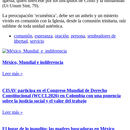
Iglesia, quien intercede por los discípulos de Cristo y la humanidad
(Ut Unum Sint, 79).
La preocupación ‘ecuménica’, debe ser un anhelo y un misterio
vivido en comunión con la Iglesia, desde la comunión trinitaria, raíz
sublime de toda unidad auténtica.
comunión
,
esperanza
,
oración
,
persona
,
sembradores de
libertad
,
servicio
México, Mundial e indiferencia
Leer más »
CISAV participa en el Congreso Mundial de Derecho
Constitucional (WCCL2026) en Colombia con una ponencia
sobre la justicia social y el valor del trabajo
Leer más »
El lugar de lo inaudito: las madres buscadoras en México