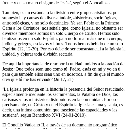
frente y en su mano el signo de Jesús’, según el Apocalipsis.
También, es un escándalo la división entre grupos cristianos; por
supuesto hay causas de diversa índole, -históricas, sociológicas,
antropológicas, y no solo doctrinales. Ya san Pablo en la Primera
Carta a los Corintios, nos señala que, como Iglesia, no obstante ser
diversos miembros somos un solo Cuerpo de Cristo. Hemos sido
bautizados en un solo Espíritu, para no formar más que un cuerpo,
judíos y griegos, esclavos y libres. Todos hemos bebido de un solo
Espíritu (12, 12-30). Por eso debe de ser consustancial a la Iglesia la
unidad, y abjurar toda división sectaria.
De aquí la importancia de orar por la unidad; unidos a la oración de
Jesús: ‘Que todos sean uno como tú, Padre, estás en mí y yo en ti,
para que también ellos sean uno en nosotros, a fin de que el mundo
crea que tú me has enviado’ (Jn 17, 21).
‘La Iglesia prolonga en la historia la presencia del Señor resucitado,
especialmente mediante los sacramentos, la Palabra de Dios, los
carismas y los ministerios distribuidos en la comunidad. Por eso
precisamente, en Cristo y en el Espíritu la Iglesia es una y santa, es
decir, una íntima comunión que trasciende las capacidades y las
sostiene’, según Benedicto XVI (24-01-2010).
El Concilio Vaticano II, a través de su documento programático