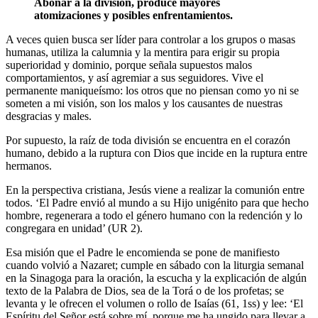
Abonar a la división, produce mayores
atomizaciones y posibles enfrentamientos.
A veces quien busca ser líder para controlar a los grupos o masas
humanas, utiliza la calumnia y la mentira para erigir su propia
superioridad y dominio, porque señala supuestos malos
comportamientos, y así agremiar a sus seguidores. Vive el
permanente maniqueísmo: los otros que no piensan como yo ni se
someten a mi visión, son los malos y los causantes de nuestras
desgracias y males.
Por supuesto, la raíz de toda división se encuentra en el corazón
humano, debido a la ruptura con Dios que incide en la ruptura entre
hermanos.
En la perspectiva cristiana, Jesús viene a realizar la comunión entre
todos. ‘El Padre envió al mundo a su Hijo unigénito para que hecho
hombre, regenerara a todo el género humano con la redención y lo
congregara en unidad’ (UR 2).
Esa misión que el Padre le encomienda se pone de manifiesto
cuando volvió a Nazaret; cumple en sábado con la liturgia semanal
en la Sinagoga para la oración, la escucha y la explicación de algún
texto de la Palabra de Dios, sea de la Torá o de los profetas; se
levanta y le ofrecen el volumen o rollo de Isaías (61, 1ss) y lee: ‘El
Espíritu del Señor está sobre mí, porque me ha ungido para llevar a