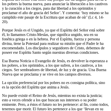
los pobres la buena nueva, para anunciar la liberación a los cautivos
y la curación a los ciegos, para dar libertad a los oprimidos y
proclamar el año de gracia del Señor’. Y comenta: ‘hoy mismo se ha
cumplido este pasaje de la Escritura que acaban de oír’ (Lc 4, 14-
20).
Porque Jesús es el Ungido, ya que el Espíritu del Señor está sobre
él, lo llamamos Cristo-Mesías, que significa ungido, sea en su
fonética griega o en la hebrea. Por el Espíritu, fuerza y persona
divina, tiene la Potestad para realizar su misión que el Padre le ha
encomendado. Los discípulos y seguidores de Cristo, debemos de
poseer ese Espíritu Santo según nuestras diversas condiciones.
Esa Buena Noticia o Evangelio de Jesús, es devolver la esperanza a
los pobres, a los oprimidos, a los que sufren, a los cautivos, a los
ciegos. Ser sembradores de libertad, de luz y de gracia. Una Buena
Nueva que se proclama y se vive en los campos diversos.
La opción preferencial por los pobres no es consigna política, sino
es la opción del Espíritu que anima a Jesús.
No puede existir el Reino de Jesús, mientras no exista la justicia;
esto a veces ofende a los que buscan sus intereses o su poder
eminente. Pero, a éstos el futuro no les pertenece: al fin, como todos,
tenemos que morir. El futuro les pertenece a los que ‘llevan en su