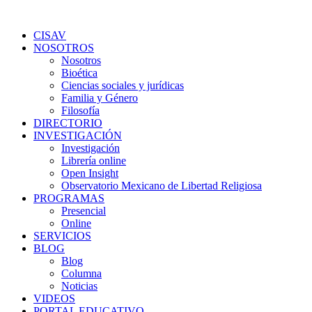
Ir
al
CISAV
contenido
NOSOTROS
Nosotros
Bioética
Ciencias sociales y jurídicas
Familia y Género
Filosofía
DIRECTORIO
INVESTIGACIÓN
Investigación
Librería online
Open Insight
Observatorio Mexicano de Libertad Religiosa
PROGRAMAS
Presencial
Online
SERVICIOS
BLOG
Blog
Columna
Noticias
VIDEOS
PORTAL EDUCATIVO