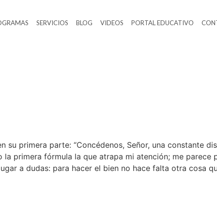
OGRAMAS
SERVICIOS
BLOG
VIDEOS
PORTAL EDUCATIVO
CON
e en su primera parte: “Concédenos, Señor, una constante di
 la primera fórmula la que atrapa mi atención; me parece 
lugar a dudas: para hacer el bien no hace falta otra cosa q