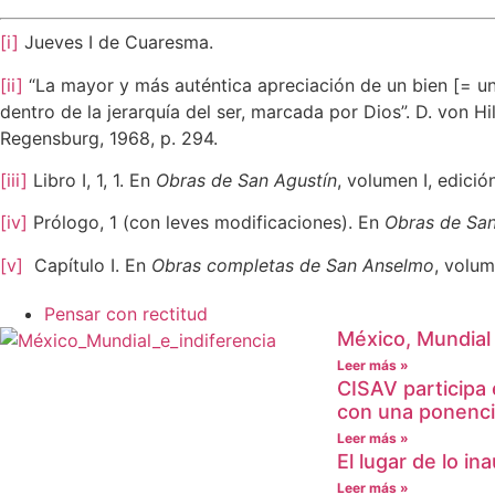
[i]
Jueves I de Cuaresma.
[ii]
“La mayor y más auténtica apreciación de un bien [= un
dentro de la jerarquía del ser, marcada por Dios”. D. von H
Regensburg, 1968, p. 294.
[iii]
Libro I, 1, 1. En
Obras de San Agustín
, volumen I, edició
[iv]
Prólogo, 1 (con leves modificaciones). En
Obras de Sa
[v]
Capítulo I. En
Obras completas de San Anselmo
, volum
Pensar con rectitud
México, Mundial 
Leer más »
CISAV participa
con una ponencia 
Leer más »
El lugar de lo i
Leer más »