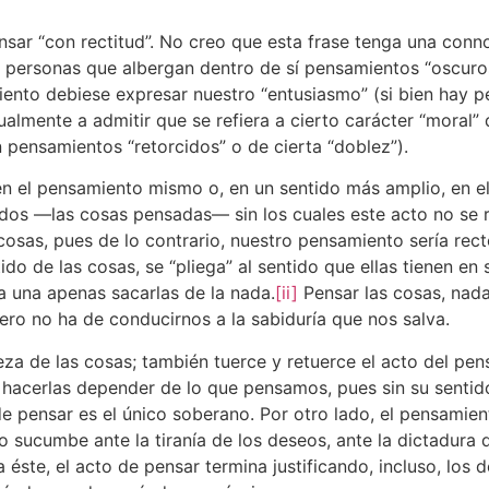
ensar “con rectitud”. No creo que esta frase tenga una conn
y personas que albergan dentro de sí pensamientos “oscuro
iento debiese expresar nuestro “entusiasmo” (si bien hay 
ualmente a admitir que se refiera a cierto carácter “moral
pensamientos “retorcidos” o de cierta “doblez”).
en el pensamiento mismo o, en un sentido más amplio, en el
dos —las cosas pensadas— sin los cuales este acto no se re
sas, pues de lo contrario, nuestro pensamiento sería rect
do de las cosas, se “pliega” al sentido que ellas tienen en 
da una apenas sacarlas de la nada.
[ii]
Pensar las cosas, nad
ro no ha de conducirnos a la sabiduría que nos salva.
leza de las cosas; también tuerce y retuerce el acto del p
ra hacerlas depender de lo que pensamos, pues sin su sentid
 pensar es el único soberano. Por otro lado, el pensamien
 sucumbe ante la tiranía de los deseos, ante la dictadura 
éste, el acto de pensar termina justificando, incluso, los 