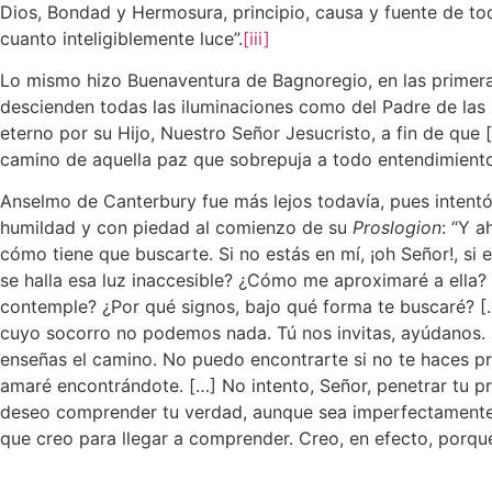
Dios, Bondad y Hermosura, principio, causa y fuente de todo 
cuanto inteligiblemente luce”.
[iii]
Lo mismo hizo Buenaventura de Bagnoregio, en las primer
descienden todas las iluminaciones como del Padre de las l
eterno por su Hijo, Nuestro Señor Jesucristo, a fin de que 
camino de aquella paz que sobrepuja a todo entendimiento
Anselmo de Canterbury fue más lejos todavía, pues inten
humildad y con piedad al comienzo de su
Proslogion
: “Y a
cómo tiene que buscarte. Si no estás en mí, ¡oh Señor!, s
se halla esa luz inaccesible? ¿Cómo me aproximaré a ella? ¿
contemple? ¿Por qué signos, bajo qué forma te buscaré? 
cuyo socorro no podemos nada. Tú nos invitas, ayúdanos. 
enseñas el camino. No puedo encontrarte si no te haces pre
amaré encontrándote. […] No intento, Señor, penetrar tu
deseo comprender tu verdad, aunque sea imperfectamente,
que creo para llegar a comprender. Creo, en efecto, porque,