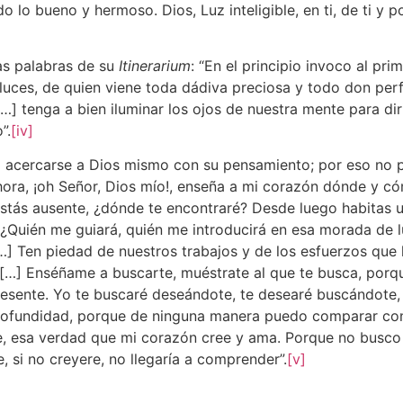
lo bueno y hermoso. Dios, Luz inteligible, en ti, de ti y po
as palabras de su
Itinerarium
: “En el principio invoco al pri
uces, de quien viene toda dádiva preciosa y todo don perfe
[…] tenga a bien iluminar los ojos de nuestra mente para dir
”.
[iv]
tó acercarse a Dios mismo con su pensamiento; por eso no
hora, ¡oh Señor, Dios mío!, enseña a mi corazón dónde y co
i estás ausente, ¿dónde te encontraré? Desde luego habitas 
Quién me guiará, quién me introducirá en esa morada de luz
[…] Ten piedad de nuestros trabajos y de los esfuerzos que 
[…] Enséñame a buscarte, muéstrate al que te busca, por
sente. Yo te buscaré deseándote, te desearé buscándote, 
 profundidad, porque de ninguna manera puedo comparar con 
 esa verdad que mi corazón cree y ama. Porque no busco 
 si no creyere, no llegaría a comprender”.
[v]