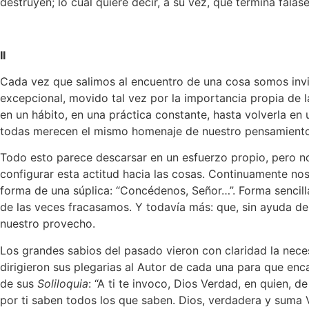
destruyen; lo cual quiere decir, a su vez, que termina fal
II
Cada vez que salimos al encuentro de una cosa somos invit
excepcional, movido tal vez por la importancia propia de l
en un hábito, en una práctica constante, hasta volverla en 
todas merecen el mismo homenaje de nuestro pensamiento
Todo esto parece descarsar en un esfuerzo propio, pero no 
configurar esta actitud hacia las cosas. Continuamente nos f
forma de una súplica: “Concédenos, Señor…”. Forma sencil
de las veces fracasamos. Y todavía más: que, sin ayuda de 
nuestro provecho.
Los grandes sabios del pasado vieron con claridad la nece
dirigieron sus plegarias al Autor de cada una para que en
de sus
Soliloquia
: “A ti te invoco, Dios Verdad, en quien, d
por ti saben todos los que saben. Dios, verdadera y suma 