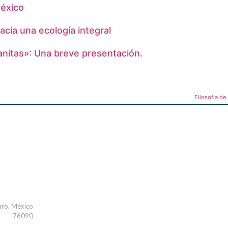
México
cia una ecología integral
nitas»: Una breve presentación.
Filosofía d
aro. México
76090