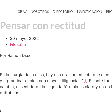
Ir
al
CISAV
NOSOTROS
DIRECTORIO
INVESTIGACIÓN
PR
contenido
Pensar con rectitud
30 mayo, 2022
Filosofía
Por Ramón Díaz.
En la liturgia de la misa, hay una oración colecta que dic
y a practicar el bien con mayor diligencia…”.
[i]
Es ante todo
cambio, el sentido de la segunda fórmula es claro y no da 
o titubeos.
I