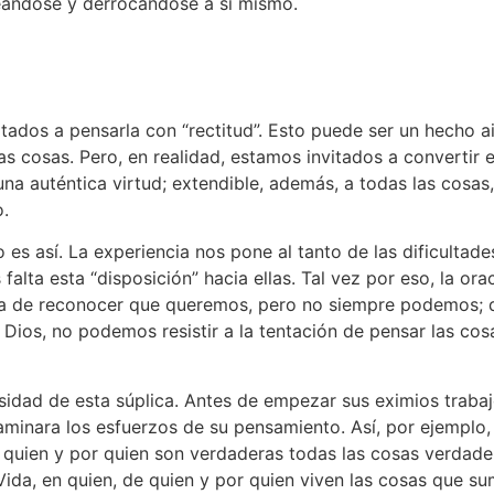
aseándose y derrocándose a sí mismo.
ados a pensarla con “rectitud”. Esto puede ser un hecho ai
as cosas. Pero, en realidad, estamos invitados a convertir 
una auténtica virtud; extendible, además, a todas las cosas,
.
es así. La experiencia nos pone al tanto de las dificultad
alta esta “disposición” hacia ellas. Tal vez por eso, la ora
la de reconocer que queremos, pero no siempre podemos; q
Dios, no podemos resistir a la tentación de pensar las cos
sidad de esta súplica. Antes de empezar sus eximios trabaj
caminara los esfuerzos de su pensamiento. Así, por ejemplo
e quien y por quien son verdaderas todas las cosas verdaderas
Vida, en quien, de quien y por quien viven las cosas que s