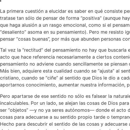
La primera cuestión a elucidar es saber en qué consiste p
tratase tan sólo de pensar de forma “positiva” (aunque ha
que haga alusión a un rasgo emocional, como si el pensam
“desaliento” asoma en su pensamiento). Pero me resisto ig
pensar “cosas buenas”, por más que abunden personas con 
Tal vez la “rectitud” del pensamiento no hay que buscarla 
acto que hace referencia necesariamente a ciertos conteni
pensamiento no adviene cuando sencillamente se piensan co
Más bien, adquiere esta cualidad cuando se “ajusta” al senti
cristiano, cuando se “ciñe” al sentido que Dios le dio a ca
aportarnos conocimiento, aumentar nuestra información, pe
Pero apartarse de ese sentido no sólo es falsear la natura
incalculables. Por un lado, se alejan las cosas de Dios pa
ser “objetos” —y no ya seres autónomos— donde el acto de
cosas para adecuarse a su sentido propio tarde o temprano
Hecho para descubrir el sentido de las cosas y adecuarse a 