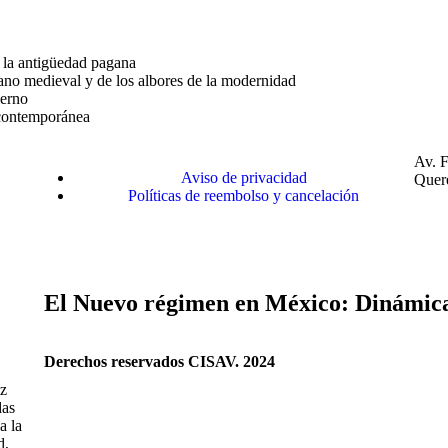
de la antigüedad pagana
iano medieval y de los albores de la modernidad
derno
a contemporánea
Av. F
Aviso de privacidad
Quer
Políticas de reembolso y cancelación
El Nuevo régimen en México: Dinámica 
Derechos reservados CISAV. 2024
ez
das
a la
d,