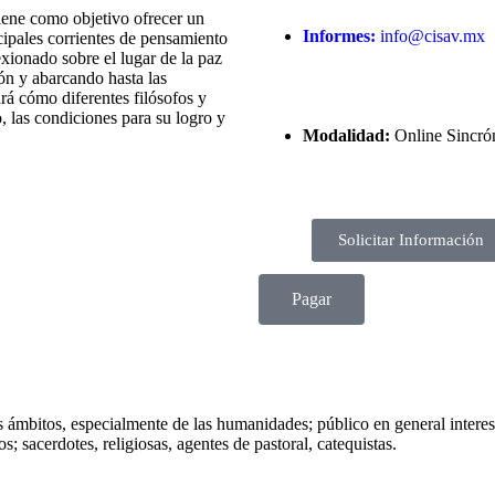
iene como objetivo ofrecer un
Informes:
info@cisav.mx
ncipales corrientes de pensamiento
exionado sobre el lugar de la paz
atón y abarcando hasta las
á cómo diferentes filósofos y
, las condiciones para su logro y
Modalidad:
Online Sincró
Solicitar Información
Pagar
s ámbitos, especialmente de las humanidades; público en general interesado
s; sacerdotes, religiosas, agentes de pastoral, catequistas.