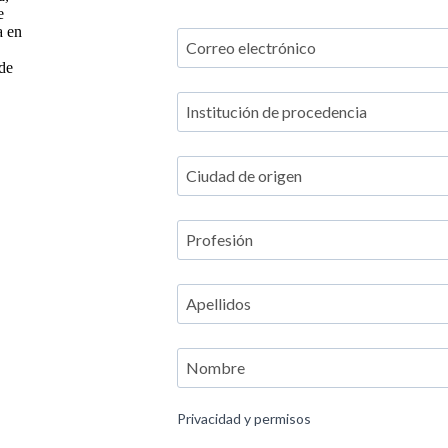
e
a en
de