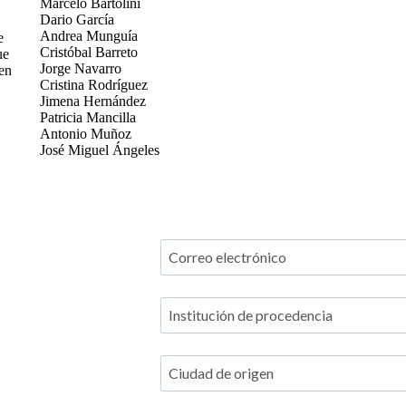
Marcelo Bartolini
Dario García
Andrea Munguía
e
Cristóbal Barreto
ue
Jorge Navarro
nen
Cristina Rodríguez
Jimena Hernández
Patricia Mancilla
Antonio Muñoz
José Miguel Ángeles