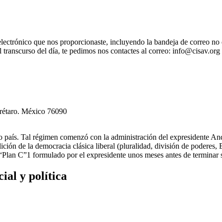
electrónico que nos proporcionaste, incluyendo la bandeja de correo no 
el transcurso del día, te pedimos nos contactes al correo: info@cisav.org
erétaro. México 76090
tro país. Tal régimen comenzó con la administración del expresidente
ción de la democracia clásica liberal (pluralidad, división de poderes,
l “Plan C”1 formulado por el expresidente unos meses antes de terminar
al y política