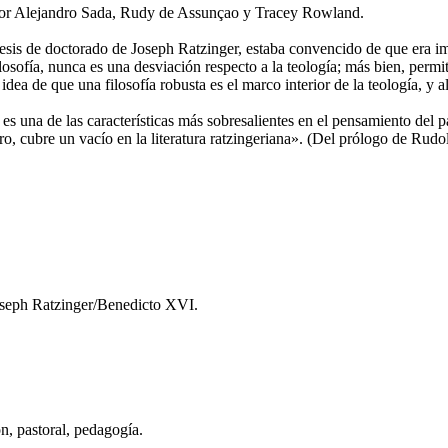
da por Alejandro Sada, Rudy de Assunçao y Tracey Rowland.
esis de doctorado de Joseph Ratzinger, estaba convencido de que era i
ilosofía, nunca es una desviación respecto a la teología; más bien, perm
ea de que una filosofía robusta es el marco interior de la teología, y al
es una de las características más sobresalientes en el pensamiento del 
bro, cubre un vacío en la literatura ratzingeriana». (Del prólogo de Rud
 Joseph Ratzinger/Benedicto XVI.
ón, pastoral, pedagogía.