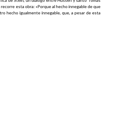
ófica de Stein, un diálogo entre Husserl y santo Tomás
e recorre esta obra: «Porque al hecho innegable de que
tro hecho igualmente innegable, que, a pesar de esta