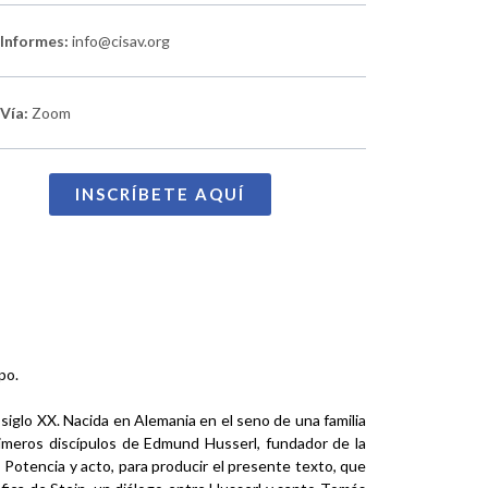
Informes:
info@cisav.org
Vía:
Zoom
INSCRÍBETE AQUÍ
po.
l siglo XX. Nacida en Alemania en el seno de una familia
rimeros discípulos de Edmund Husserl, fundador de la
 Potencia y acto, para producir el presente texto, que