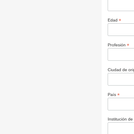
*
Edad
*
Profesión
Ciudad de or
*
País
Institución d