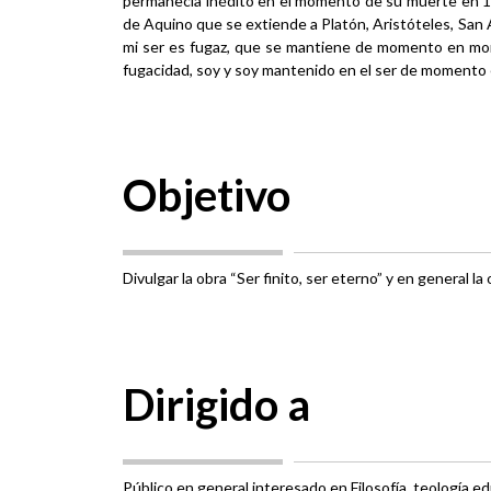
permanecía inédito en el momento de su muerte en 1942
de Aquino que se extiende a Platón, Aristóteles, San 
mi ser es fugaz, que se mantiene de momento en mome
fugacidad, soy y soy mantenido en el ser de momento 
Objetivo
Divulgar la obra “Ser finito, ser eterno” y en general la
Dirigido a
Público en general interesado en Filosofía, teología ed