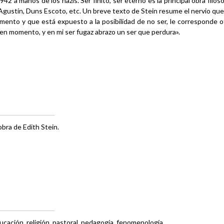
 a manos de los nazis. Ser finito, ser eterno es la principal obra filos
Agustín, Duns Escoto, etc. Un breve texto de Stein resume el nervio qu
nto y que está expuesto a la posibilidad de no ser, le corresponde o
en momento, y en mi ser fugaz abrazo un ser que perdura».
 obra de Edith Stein.
ucación, religión, pastoral, pedagogía, fenomenología.