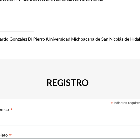
ardo González Di Pierro (Universidad Michoacana de San Nicolás de Hida
REGISTRO
*
indicates require
*
ónico
*
leto