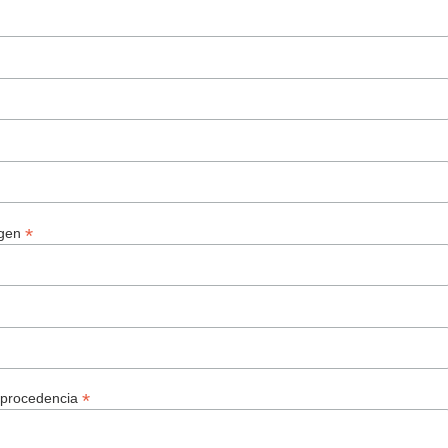
*
igen
*
e procedencia