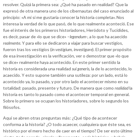
resolver. Quizá la primera sea: ¿Qué ha pasado en realidad? Que la
expresó de otra manera uno de los cibernautas del caso enunciado al
principio: «A mí sí me gustaría conocer la historia completa». Nos
interesa la verdad de lo que pasó, de lo que realmente aconteció. Ese
fue el interés de los primeros historiadores, Heródoto y Tucídides,
es decir, pasar de «lo que se dice» –
legendum
-, a lo que ha acaecido
realmente
. Y para ello se dedicaron a viajar para buscar vestigios,
fueron tras los vestigios (
in vestigium
,
investigare
). El primer propósito
de esa investigación es la verificación, ver o demostrar que «lo que
se dice» realmente haya acontecido. En este primer sentido la
historia es considerada una realidad
sui generis
, la de lo acontecido, lo
acaecido. Y esto supone también una sutileza: por un lado, está lo
acontecido ya, lo pasado, y por otro lado el acontecer mismo en su
totalidad: pasado, presente y futuro. De manera que como
realidad
la
historia es tanto lo pasado como el acontecer temporal en general.
Sobre lo primero se ocupan los historiadores, sobre lo segundo los
filósofos.
Aquí se abren otras preguntas más: ¿Qué tipo de acontecer
conforma a la historia? ¿O todo acaecer, cualquiera que éste sea, es
histórico por el mero hecho de caer en el tiempo? De ser esto último