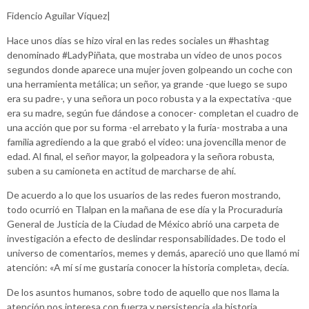
Fidencio Aguilar Víquez|
Hace unos días se hizo viral en las redes sociales un #hashtag
denominado #LadyPiñata, que mostraba un video de unos pocos
segundos donde aparece una mujer joven golpeando un coche con
una herramienta metálica; un señor, ya grande -que luego se supo
era su padre-, y una señora un poco robusta y a la expectativa -que
era su madre, según fue dándose a conocer- completan el cuadro de
una acción que por su forma -el arrebato y la furia- mostraba a una
familia agrediendo a la que grabó el video: una jovencilla menor de
edad. Al final, el señor mayor, la golpeadora y la señora robusta,
suben a su camioneta en actitud de marcharse de ahí.
De acuerdo a lo que los usuarios de las redes fueron mostrando,
todo ocurrió en Tlalpan en la mañana de ese día y la Procuraduría
General de Justicia de la Ciudad de México abrió una carpeta de
investigación a efecto de deslindar responsabilidades. De todo el
universo de comentarios, memes y demás, apareció uno que llamó mi
atención: «A mí sí me gustaría conocer la historia completa», decía.
De los asuntos humanos, sobre todo de aquello que nos llama la
atención nos interesa con fuerza y persistencia «la historia