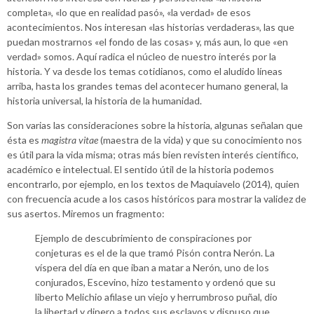
completa», «lo que en realidad pasó», «la verdad» de esos
acontecimientos. Nos interesan «las historias verdaderas», las que
puedan mostrarnos «el fondo de las cosas» y, más aun, lo que «en
verdad» somos. Aquí radica el núcleo de nuestro interés por la
historia. Y va desde los temas cotidianos, como el aludido líneas
arriba, hasta los grandes temas del acontecer humano general, la
historia universal, la historia de la humanidad.
Son varias las consideraciones sobre la historia, algunas señalan que
ésta es
magistra vitae
(maestra de la vida) y que su conocimiento nos
es útil para la vida misma; otras más bien revisten interés científico,
académico e intelectual. El sentido útil de la historia podemos
encontrarlo, por ejemplo, en los textos de Maquiavelo (2014), quien
con frecuencia acude a los casos históricos para mostrar la validez de
sus asertos. Miremos un fragmento:
Ejemplo de descubrimiento de conspiraciones por
conjeturas es el de la que tramó Pisón contra Nerón. La
víspera del día en que iban a matar a Nerón, uno de los
conjurados, Escevino, hizo testamento y ordenó que su
liberto Melichio afilase un viejo y herrumbroso puñal, dio
la libertad y dinero a todos sus esclavos y dispuso que