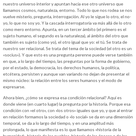
nuestro universo interior y apuntan hacia ese otro universo que
llamamos cosmos, naturaleza, entorno. Todo lo que nos rodea se nos
vuelve misterio, pregunta, interrogación. Al yo le sigue lo otro, el no-
yo, lo que no soy yo. Y la cascada interrogatoria va más allá de lo otro
como mero entorno. Apunta, en un tercer ámbito (el primero es el
sujeto humano, el segundo es la naturaleza), al ámbito del otro que
también es sujeto (como yo), el otro igual que yo: el tú. Se trata de
nuestro ser relacional. Se trata del tema de la sociedad (el otro es un
«socius»). Y que esto es una pregunta perenne puede verse también
en que, a lo largo del tiempo, las preguntas por la forma de gobierno,
por el estado, la democracia, los derechos humanos, la política,
etcétera, persisten y aunque van variando no dejan de presentar el
mismo núcleo: la relación entre los seres humanos y el modo de
expresarse.
Ahora bien, ¿cómo se expresa esa condición relacional? Aquí es
donde viene (en cuarto lugar) la pregunta por la historia. Porque esa
condición con «el otro», con «los otros» iguales que yo, y que al entrar
en relación formamos la sociedad o «lo social» se da en una dimensión
temporal, se da a lo largo del tiempo, y en una amplitud más
prolongada, lo que manifiesta es lo que llamamos «historia de la
humanidad», historia de los pueblos, historia de las épocas o de las