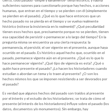
cierto, todo pasado -simple y llanamente- sería histórico, y habría
suficientes razones para cuestionarlo porque hay hechos, o acciones
humanas, que entran en el tiempo y se pierden con él (simplemente
se pierden en el pasado). ¿Qué es lo que hace entonces que un
hecho pasado no se pierda en el tiempo y se vuelva realmente
histórico (nótese la insistencia en lo
realmente
)? ¿Qué peculiaridad
tienen esos hechos que, precisamente porque no se pierden, tienen
esa capacidad de persistir o permanecer a lo largo del tiempo? En la
pregunta misma se encuentra ya una cierta respuesta: la
permanencia, el persistir, el ser vigente en el presente, aunque haya
ocurrido en el pasado. Es histórico aquel hecho que, ocurrido en el
pasado, permanece vigente aún en el presente. ¿Qué es lo que lo
hace permanecer vigente? ¿Qué tipo de vigencia es esta? ¿Qué o
quién hace presente el pasado? ¿Lo hacen los historiadores cuando
estudian o abordan un tema y lo traen al presente? ¿O son los
hechos mismos los que se imponen resistiendo a ser devorados por
el pasado?
Es verdad que algunos hechos del pasado son traídos al presente
por el interés y el estudio de los historiadores; se trata de cómo el
presente (el interés de los historiadores) influye sobre el pasado (los
datos, documentos y/o monumentos). Sin embargo, hay