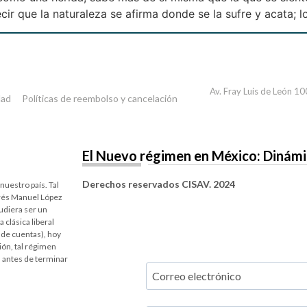
r que la naturaleza se afirma donde se la sufre y acata; lo
Av. Fray Luis de León 1
dad
Políticas de reembolso y cancelación
El Nuevo régimen en México: Dinámica
Derechos reservados CISAV. 2024
uestro país. Tal
rés Manuel López
udiera ser un
clásica liberal
 de cuentas), hoy
ión, tal régimen
 antes de terminar