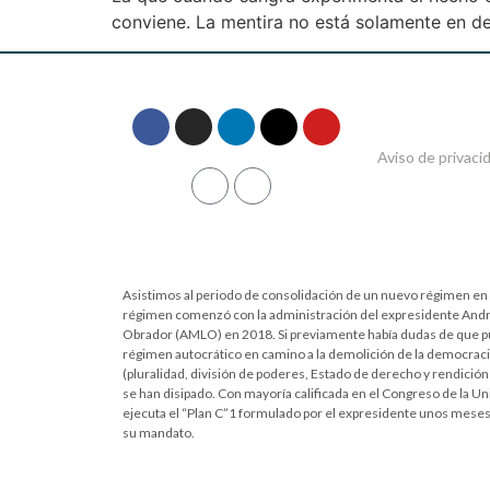
conviene. La mentira no está solamente en deci
Aviso de privaci
Asistimos al periodo de consolidación de un nuevo régimen en n
régimen comenzó con la administración del expresidente And
Obrador (AMLO) en 2018. Si previamente había dudas de que p
régimen autocrático en camino a la demolición de la democracia 
(pluralidad, división de poderes, Estado de derecho y rendición
se han disipado. Con mayoría calificada en el Congreso de la Un
ejecuta el “Plan C”1 formulado por el expresidente unos meses
su mandato.