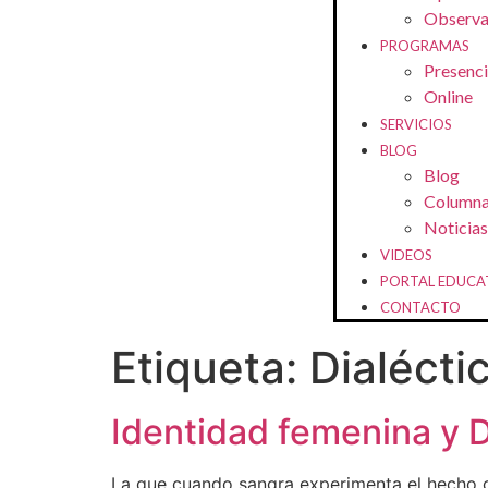
Observat
PROGRAMAS
Presenci
Online
SERVICIOS
BLOG
Blog
Column
Noticias
VIDEOS
PORTAL EDUCA
CONTACTO
Etiqueta:
Dialéctic
Identidad femenina y Di
La que cuando sangra experimenta el hecho c