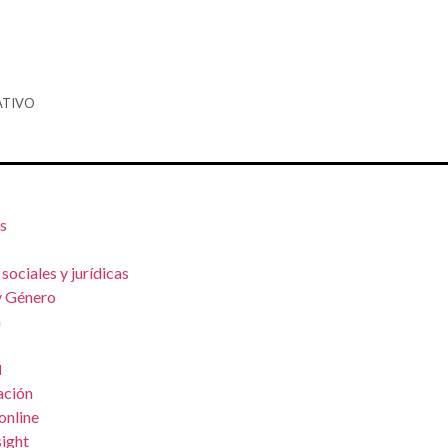
ATIVO
s
sociales y jurídicas
y Género
a
N
ación
online
ight