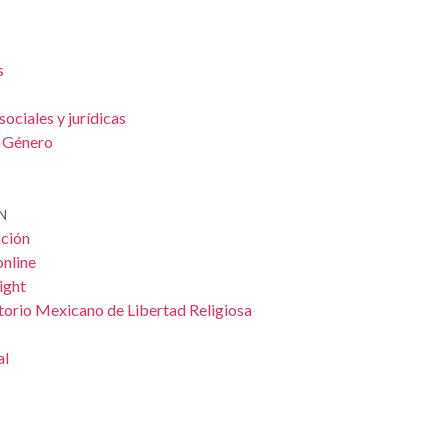
s
sociales y jurídicas
y Género
N
ación
online
ight
orio Mexicano de Libertad Religiosa
al