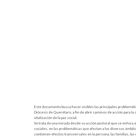
Este documento busca hacer visibles las principales problemátic
Diócesis de Querétaro, a fin de abrir caminos de acción para la
vitalización de la paz social.
Se trata de una mirada desde su acción pastoral que se enfoca e
sociales, en las problemáticas que afectan a los diversos ámbit
contienen efectos transversales en la persona, las familias, la