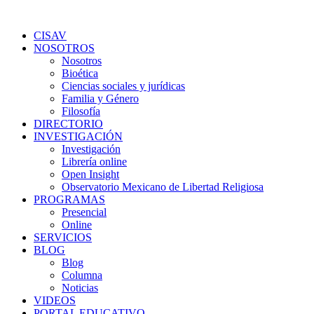
Ir
al
CISAV
contenido
NOSOTROS
Nosotros
Bioética
Ciencias sociales y jurídicas
Familia y Género
Filosofía
DIRECTORIO
INVESTIGACIÓN
Investigación
Librería online
Open Insight
Observatorio Mexicano de Libertad Religiosa
PROGRAMAS
Presencial
Online
SERVICIOS
BLOG
Blog
Columna
Noticias
VIDEOS
PORTAL EDUCATIVO