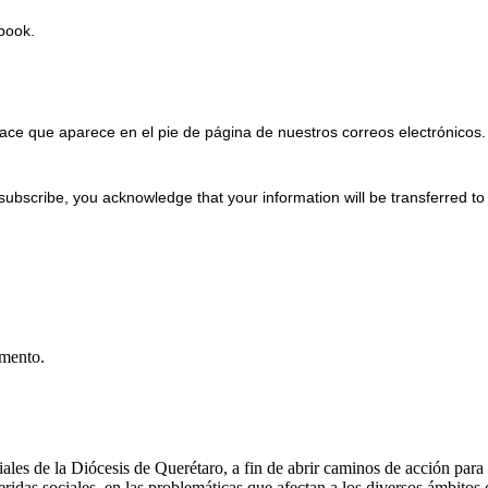
Ebook.
ace que aparece en el pie de página de nuestros correos electrónicos.
subscribe, you acknowledge that your information will be transferred t
umento.
les de la Diócesis de Querétaro, a fin de abrir caminos de acción para l
ridas sociales, en las problemáticas que afectan a los diversos ámbitos 