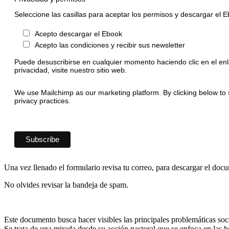
Seleccione las casillas para aceptar los permisos y descargar el 
Acepto descargar el Ebook
Acepto las condiciones y recibir sus newsletter
Puede desuscribirse en cualquier momento haciendo clic en el enl
privacidad, visite nuestro sitio web.
We use Mailchimp as our marketing platform. By clicking below to 
privacy practices.
Una vez llenado el formulario revisa tu correo, para descargar el doc
No olvides revisar la bandeja de spam.
Este documento busca hacer visibles las principales problemáticas socia
Se trata de una mirada desde su acción pastoral que se enfoca en las he