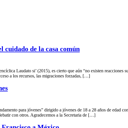
el cuidado de la casa común
íclica Laudato si’ (2015), es cierto que aún “no existen reacciones suf
acceso a los recursos, las migraciones forzadas, […]
nes
ndamento para jóvenes” dirigido a jóvenes de 18 a 28 años de edad con in
 debatir con otros. Agradecemos a la Secretaria de […]
pa Francisco a México