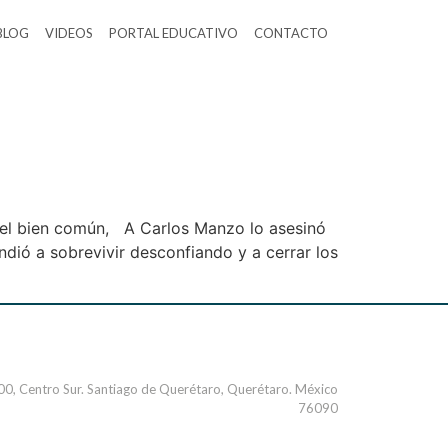
BLOG
VIDEOS
PORTAL EDUCATIVO
CONTACTO
 el bien común, A Carlos Manzo lo asesinó
dió a sobrevivir desconfiando y a cerrar los
000, Centro Sur. Santiago de Querétaro, Querétaro. México
76090