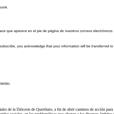
Ebook.
ace que aparece en el pie de página de nuestros correos electrónicos.
subscribe, you acknowledge that your information will be transferred t
umento.
les de la Diócesis de Querétaro, a fin de abrir caminos de acción para l
ridas sociales, en las problemáticas que afectan a los diversos ámbitos 