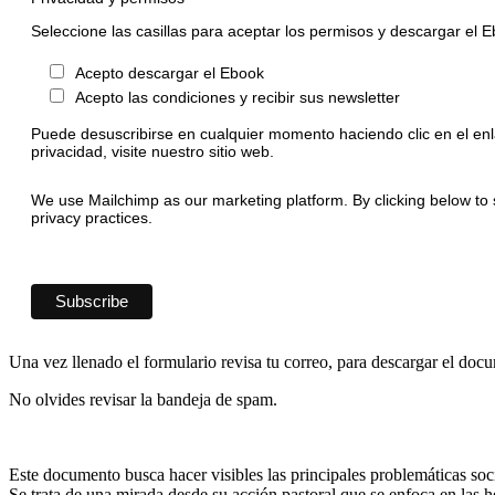
Seleccione las casillas para aceptar los permisos y descargar el 
Acepto descargar el Ebook
Acepto las condiciones y recibir sus newsletter
Puede desuscribirse en cualquier momento haciendo clic en el enl
privacidad, visite nuestro sitio web.
We use Mailchimp as our marketing platform. By clicking below to 
privacy practices.
Una vez llenado el formulario revisa tu correo, para descargar el doc
No olvides revisar la bandeja de spam.
Este documento busca hacer visibles las principales problemáticas socia
Se trata de una mirada desde su acción pastoral que se enfoca en las he