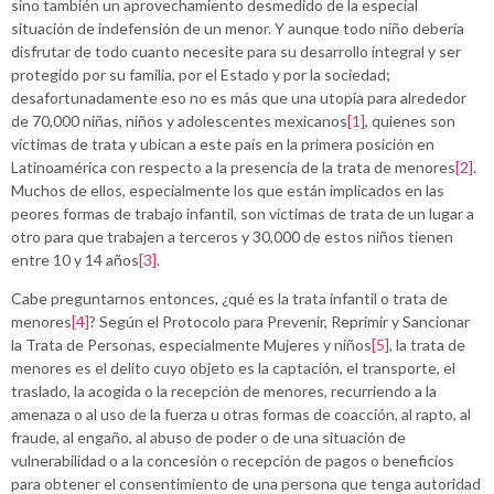
sino también un aprovechamiento desmedido de la especial
situación de indefensión de un menor. Y aunque todo niño debería
disfrutar de todo cuanto necesite para su desarrollo integral y ser
protegido por su familia, por el Estado y por la sociedad;
desafortunadamente eso no es más que una utopía para alrededor
de 70,000 niñas, niños y adolescentes mexicanos
[1]
, quienes son
víctimas de trata y ubican a este país en la primera posición en
Latinoamérica con respecto a la presencia de la trata de menores
[2]
.
Muchos de ellos, especialmente los que están implicados en las
peores formas de trabajo infantil, son víctimas de trata de un lugar a
otro para que trabajen a terceros y 30,000 de estos niños tienen
entre 10 y 14 años
[3]
.
Cabe preguntarnos entonces, ¿qué es la trata infantil o trata de
menores
[4]
? Según el Protocolo para Prevenir, Reprimir y Sancionar
la Trata de Personas, especialmente Mujeres y niños
[5]
, la trata de
menores es el delito cuyo objeto es la captación, el transporte, el
traslado, la acogida o la recepción de menores, recurriendo a la
amenaza o al uso de la fuerza u otras formas de coacción, al rapto, al
fraude, al engaño, al abuso de poder o de una situación de
vulnerabilidad o a la concesión o recepción de pagos o beneficios
para obtener el consentimiento de una persona que tenga autoridad