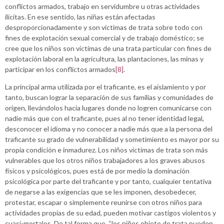
conflictos armados, trabajo en servidumbre u otras actividades
ilícitas. En ese sentido, las niñas están afectadas
desproporcionadamente y son víctimas de trata sobre todo con
fines de explotación sexual comercial y de trabajo doméstico; se
cree que los niños son víctimas de una trata particular con fines de
explotación laboral en la agricultura, las plantaciones, las minas y
participar en los conflictos armados
[8]
.
La principal arma utilizada por el traficante, es el aislamiento y por
tanto, buscan lograr la separación de sus familias y comunidades de
origen, llevándolos hacia lugares donde no logren comunicarse con
nadie más que con el traficante, pues al no tener identidad legal,
desconocer el idioma y no conocer a nadie más que a la persona del
traficante su grado de vulnerabilidad y sometimiento es mayor por su
propia condición e inmadurez. Los niños víctimas de trata son más
vulnerables que los otros niños trabajadores a los graves abusos
físicos y psicológicos, pues está de por medio la dominación
psicológica por parte del traficante y por tanto, cualquier tentativa
de negarse a las exigencias que se les imponen, desobedecer,
protestar, escapar o simplemente reunirse con otros niños para
actividades propias de su edad, pueden motivar castigos violentos y
cuasi-mortales. De tal forma que, “los niños objeto de trata pueden