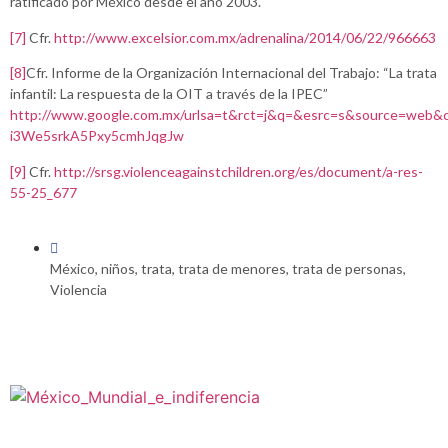
ratificado por México desde el año 2003.
[7]
Cfr.
http://www.excelsior.com.mx/adrenalina/2014/06/22/966663
[8]
Cfr. Informe de la Organización Internacional del Trabajo: “La trata
infantil: La respuesta de la OIT a través de la IPEC”
http://www.google.com.mx/urlsa=t&rct=j&q=&esrc=s&source=
i3We5srkA5Pxy5cmhJqgJw
[9]
Cfr.
http://srsg.violenceagainstchildren.org/es/document/a-res-
55-25_677
México
,
niños
,
trata
,
trata de menores
,
trata de personas
,
Violencia