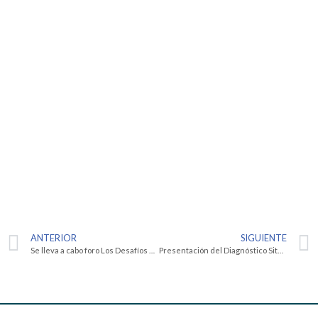
ANTERIOR
SIGUIENTE
Se lleva a cabo foro Los Desafíos de una bioética dialógica y democrática.
Presentación del Diagnóstico Situacional de Trata de Personas en Querétaro