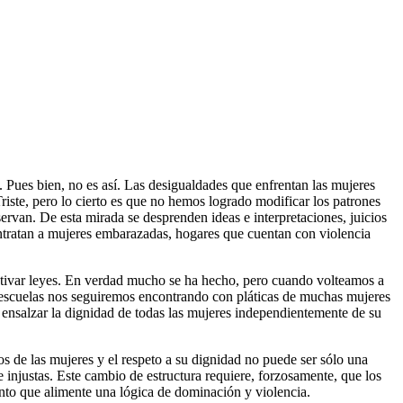
s. Pues bien, no es así. Las desigualdades que enfrentan las mujeres
riste, pero lo cierto es que no hemos logrado modificar los patrones
rvan. De esta mirada se desprenden ideas e interpretaciones, juicios
ntratan a mujeres embarazadas, hogares que cuentan con violencia
centivar leyes. En verdad mucho se ha hecho, pero cuando volteamos a
as escuelas nos seguiremos encontrando con pláticas de muchas mujeres
ensalzar la dignidad de todas las mujeres independientemente de su
s de las mujeres y el respeto a su dignidad no puede ser sólo una
 injustas. Este cambio de estructura requiere, forzosamente, que los
ento que alimente una lógica de dominación y violencia.