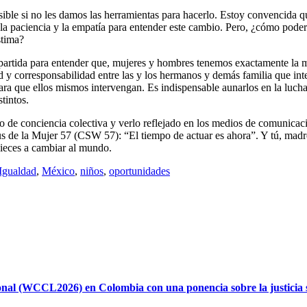
ble si no les damos las herramientas para hacerlo. Estoy convencida qu
; la paciencia y la empatía para entender este cambio. Pero, ¿cómo poder 
stima?
partida para entender que, mujeres y hombres tenemos exactamente la mi
d y corresponsabilidad entre las y los hermanos y demás familia que int
ra que ellos mismos intervengan. Es indispensable aunarlos en la lucha 
tintos.
 de conciencia colectiva y verlo reflejado en los medios de comunicació
us de la Mujer 57 (CSW 57): “El tiempo de actuar es ahora”. Y tú, madre
ieces a cambiar al mundo.
Igualdad
,
México
,
niños
,
oportunidades
al (WCCL2026) en Colombia con una ponencia sobre la justicia soc