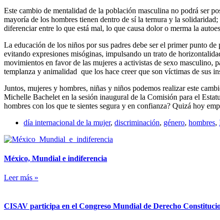
Este cambio de mentalidad de la población masculina no podrá ser posi
mayoría de los hombres tienen dentro de sí la ternura y la solidaridad
diferenciar entre lo que está mal, lo que causa dolor o merma la autoe
La educación de los niños por sus padres debe ser el primer punto de 
evitando expresiones misóginas, impulsando un trato de horizontalida
movimientos en favor de las mujeres a activistas de sexo masculino, pa
templanza y animalidad que los hace creer que son víctimas de sus ins
Juntos, mujeres y hombres, niñas y niños podemos realizar este cambio
Michelle Bachelet en la sesión inaugural de la Comisión para el Estat
hombres con los que te sientes segura y en confianza? Quizá hoy emp
día internacional de la mujer
,
discriminación
,
género
,
hombres
,
México, Mundial e indiferencia
Leer más »
CISAV participa en el Congreso Mundial de Derecho Constitucion