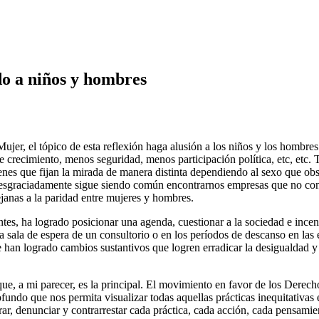
do a niños y hombres
Mujer, el tópico de esta reflexión haga alusión a los niños y los hombre
crecimiento, menos seguridad, menos participación política, etc, etc. T
es que fijan la mirada de manera distinta dependiendo al sexo que obse
. Desgraciadamente sigue siendo común encontrarnos empresas que no co
ejanas a la paridad entre mujeres y hombres.
entes, ha logrado posicionar una agenda, cuestionar a la sociedad e in
 la sala de espera de un consultorio o en los períodos de descanso en l
han logrado cambios sustantivos que logren erradicar la desigualdad y 
ue, a mi parecer, es la principal. El movimiento en favor de los Derecho
ndo que nos permita visualizar todas aquellas prácticas inequitativas e
rar, denunciar y contrarrestar cada práctica, cada acción, cada pensami