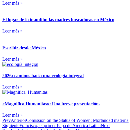
Leer más »
El lugar de lo inaudito: las madres buscadoras en México
Leer más »
Escribir desde México
Leer más »
2026: caminos hacia una ecología integral
Leer más »
«Magnifica Humanitas»: Una breve presentación.
Leer más »
Prev
Anterior
Comission on the Status of Women: Mortandad materna
Siguiente
Francisco, el primer Papa de América Latina
Next