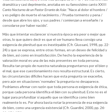
dramática y casi deprimente, anotaba en su famosísimo canto XXIII
Canto Nocturno de un Pastor Errante de Asia
: “Nace al dolor el hombre /
y es peligro de muerte el nacimiento. / Prueba tormento y pena /
desde que abre los ojos, y sus padres / comienzan a enseñarle / a
consolarse por haber nacido”.
Más que intentar esclarecer si nuestra época era peor o mejor que
otras, lo que quiero decir es que el ser humano lleva consigo una
exigencia de plenitud que es inextirpable (Cfr. Giussani, 1998, pp. 22-
24) y que se expresa, entre otras formas, en un deseo de felicidad y
de bien, así como en insatisfacción. De hecho la experiencia de la
valoración moral es una de las más presentes en toda persona.
Resulta tan propio de nuestra naturaleza preguntarnos por el bien y
el mal, que ese cuestionamiento nos resulta estructural. Es cierto,
las circunstancias difíciles hacen que esta pregunta se exacerbe,
pero aún en situaciones ‘normales’ la pregunta no desaparece.
Podríamos afirmar con razón que toda persona
es
exigencia de ética,
porque cada persona identifica el
bien
con su plenitud. Este no es el
lugar para profundizar si aquello que se identifica como bien
realmente lo es. Por ahora basta notar la presencia de esa exigencia
de bien, como una urgencia existencial (Cfr. Guardini, 2000, pp. 26-