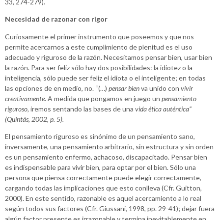
33, 274-279).
Necesidad de razonar con rigor
Curiosamente el primer instrumento que poseemos y que nos
permite acercarnos a este cumplimiento de plenitud es el uso
adecuado y riguroso de la razón. Necesitamos pensar bien, usar bien
la razón. Para ser feliz sólo hay dos posibilidades: la idiotez o la
inteligencia, sólo puede ser feliz el idiota o el inteligente; en todas
las opciones de en medio, no. “(…)
pensar bien
va unido con
vivir
creativamente
. A medida que pongamos en juego un
pensamiento
riguroso,
iremos sentando las bases de una
vida ética auténtica”
(Quintás, 2002, p. 5)
.
El pensamiento riguroso es sinónimo de un pensamiento sano,
inversamente, una pensamiento arbitrario, sin estructura y sin orden
es un pensamiento enfermo, achacoso, discapacitado. Pensar bien
es indispensable para vivir bien, para optar por el bien. Sólo una
persona que piensa correctamente puede elegir correctamente,
cargando todas las implicaciones que esto conlleva (Cfr. Guitton,
2000). En este sentido, razonable es aquel acercamiento a lo real
según todos sus factores (Cfr. Giussani, 1998, pp. 29-41); dejar fuera
algún factor presente es irrazonable y termina inevitablemente en