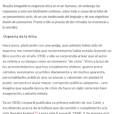
Resulta innegable la exigencia ética en el ser humano, sin embargo las
respuestas a esta son fácilmente confusas, sobre todo a causa de la falta de
un pensamiento serio, de un uso inadecuado del lenguaje y de una engañosa
ilusión de autonomía. Frente a ello se precisa de dos virtudes: la reverencia y
la sencillez.
Urgencia de la ética
Hace poco, platicando con una amiga, que además había sido mi
maestra, me comentaba que recientemente había estado leyendo un
libro escrito en el año 1900, y ella se sorprendía al leer que el autor
se refería a su tiempo como un momento “de crisis”. Visto a la luz de
los acontecimientos que hoy socialmente vivimos: guerra entre
cárteles, asesinatos ocurridos diariamente y sin motivo aparente,
personalidades públicas que se atacan y calumnian sin piedad ni
pudor, secuestros al por mayor, corrupción política campante… uno
imagina que aquella época de crisis de hace un siglo sería más bien
exageración o
pecatta minuta
.
Ya en 1830, Leopardi publicaba su primera edición de sus
Canti
; y
escribiendo acerca de la belleza que da sentido y cumplimiento a la
vida, llamaba
funérea
[1]
a esta vida (Leopardi, 1994). Y de manera más