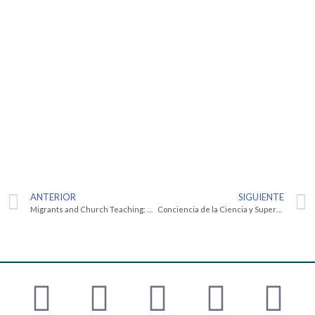
ANTERIOR
SIGUIENTE
Migrants and Church Teaching: A View From Mexico
Conciencia de la Ciencia y Supervivencia del Mundo