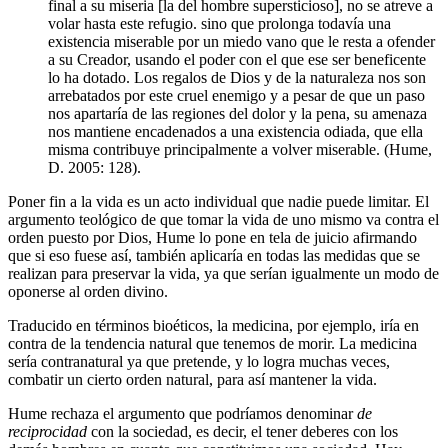
final a su miseria [la del hombre supersticioso], no se atreve a
volar hasta este refugio. sino que prolonga todavía una
existencia miserable por un miedo vano que le resta a ofender
a su Creador, usando el poder con el que ese ser beneficente
lo ha dotado. Los regalos de Dios y de la naturaleza nos son
arrebatados por este cruel enemigo y a pesar de que un paso
nos apartaría de las regiones del dolor y la pena, su amenaza
nos mantiene encadenados a una existencia odiada, que ella
misma contribuye principalmente a volver miserable. (Hume,
D. 2005: 128).
Poner fin a la vida es un acto individual que nadie puede limitar. El
argumento teológico de que tomar la vida de uno mismo va contra el
orden puesto por Dios, Hume lo pone en tela de juicio afirmando
que si eso fuese así, también aplicaría en todas las medidas que se
realizan para preservar la vida, ya que serían igualmente un modo de
oponerse al orden divino.
Traducido en términos bioéticos, la medicina, por ejemplo, iría en
contra de la tendencia natural que tenemos de morir. La medicina
sería contranatural ya que pretende, y lo logra muchas veces,
combatir un cierto orden natural, para así mantener la vida.
Hume rechaza el argumento que podríamos denominar
de
reciprocidad
con la sociedad, es decir, el tener deberes con los