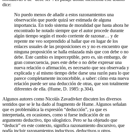
dice:
No puedo menos de añadir a estos razonamientos una
observación que puede quizá ser estimada de alguna
importancia. En todo sistema de moralidad que hasta ahora he
encontrado he notado siempre que el autor procede durante
algún tiempo según el modo corriente de razonar… y de
repente me veo sorprendido al hallar que en lugar de los
enlaces usuales de las proposiciones es y no es encuentro que
ninguna proposición se halla enlazada más que con debe o no
debe. Este cambio es imperceptible, pero es, sin embargo, de
gran consecuencia, pues este debe o no debe expresar una
nueva relación o afirmación, es necesario que sea observada y
explicada y al mismo tiempo debe darse una razón para lo que
parece completamente inconcebible, a saber: cómo esta nueva
relación puede ser una deducción de otras, que son totalmente
diferentes de ella. (Hume, D. 1985: p.304).
Algunos autores como Nicolás Zavadivker discuten los diversos
sentidos que se le ha dado al fragmento de Hume. Algunos señalan
que es problemática la expresión “deducción”, ya que es
interpretada, en ocasiones, como si fuese indicación de un
argumento deductivo, tipo silogístico. Pero se ha objetado que
“deducir” en este contexto, significa razonamiento discursivo, que
podía incluir razonamientos inductivos, deductivos u otros.