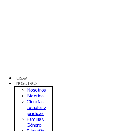
Ir
al
contenido
CISAV
NOSOTROS
Nosotros
Bioética
Ciencias
sociales y
jurídicas
Familia y
Género
Filosofía