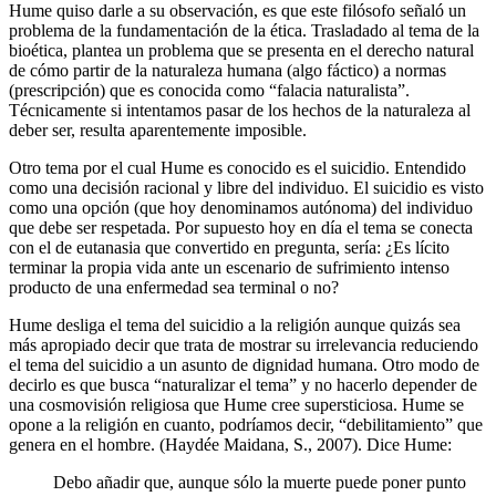
Hume quiso darle a su observación, es que este filósofo señaló un
problema de la fundamentación de la ética. Trasladado al tema de la
bioética, plantea un problema que se presenta en el derecho natural
de cómo partir de la naturaleza humana (algo fáctico) a normas
(prescripción) que es conocida como “falacia naturalista”.
Técnicamente si intentamos pasar de los hechos de la naturaleza al
deber ser, resulta aparentemente imposible.
Otro tema por el cual Hume es conocido es el suicidio. Entendido
como una decisión racional y libre del individuo. El suicidio es visto
como una opción (que hoy denominamos autónoma) del individuo
que debe ser respetada. Por supuesto hoy en día el tema se conecta
con el de eutanasia que convertido en pregunta, sería: ¿Es lícito
terminar la propia vida ante un escenario de sufrimiento intenso
producto de una enfermedad sea terminal o no?
Hume desliga el tema del suicidio a la religión aunque quizás sea
más apropiado decir que trata de mostrar su irrelevancia reduciendo
el tema del suicidio a un asunto de dignidad humana. Otro modo de
decirlo es que busca “naturalizar el tema” y no hacerlo depender de
una cosmovisión religiosa que Hume cree supersticiosa. Hume se
opone a la religión en cuanto, podríamos decir, “debilitamiento” que
genera en el hombre. (Haydée Maidana, S., 2007). Dice Hume:
Debo añadir que, aunque sólo la muerte puede poner punto