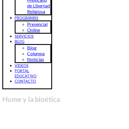
de Libertad
Religiosa
PROGRAMAS
Presencial
Online
SERVICIOS
BLOG
Blog
Columna
Noticias
VIDEOS
PORTAL
EDUCATIVO
CONTACTO
Hume y la bioética