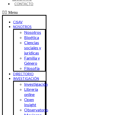
CONTACTO
Menu
CISAV
NOSOTROS
Nosotros
Bioética
Ciencias
sociales y
jurídicas
Familia y
Género
Filosofía
DIRECTORIO
INVESTIGACIÓN
Investigación
Librería
online
Open
Insight
Observatorio
Mexicano