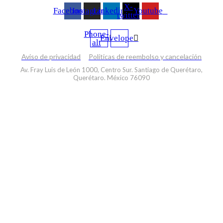
X-
Facebook
Instagram
Linkedin
Youtube
twitter
Phone-
Envelope
alt
Aviso de privacidad
Políticas de reembolso y cancelación
Av. Fray Luis de León 1000, Centro Sur. Santiago de Querétaro,
Querétaro. México 76090