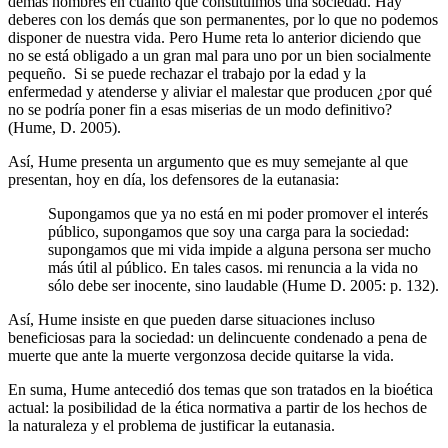
demás hombres en cuanto que constituimos una sociedad. Hay
deberes con los demás que son permanentes, por lo que no podemos
disponer de nuestra vida. Pero Hume reta lo anterior diciendo que
no se está obligado a un gran mal para uno por un bien socialmente
pequeño. Si se puede rechazar el trabajo por la edad y la
enfermedad y atenderse y aliviar el malestar que producen ¿por qué
no se podría poner fin a esas miserias de un modo definitivo?
(Hume, D. 2005).
Así, Hume presenta un argumento que es muy semejante al que
presentan, hoy en día, los defensores de la eutanasia:
Supongamos que ya no está en mi poder promover el interés
público, supongamos que soy una carga para la sociedad:
supongamos que mi vida impide a alguna persona ser mucho
más útil al público. En tales casos. mi renuncia a la vida no
sólo debe ser inocente, sino laudable (Hume D. 2005: p. 132).
Así, Hume insiste en que pueden darse situaciones incluso
beneficiosas para la sociedad: un delincuente condenado a pena de
muerte que ante la muerte vergonzosa decide quitarse la vida.
En suma, Hume antecedió dos temas que son tratados en la bioética
actual: la posibilidad de la ética normativa a partir de los hechos de
la naturaleza y el problema de justificar la eutanasia.