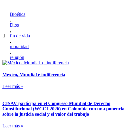
Bioética
,
Dios
,
fin de vida
,
moralidad
,
religión
México, Mundial e indiferencia
Leer más »
CISAV participa en el Congreso Mundial de Derecho
Constitucional (WCCL2026) en Colombia con una ponencia
sobre la justicia social y el valor del trabajo
Leer más »