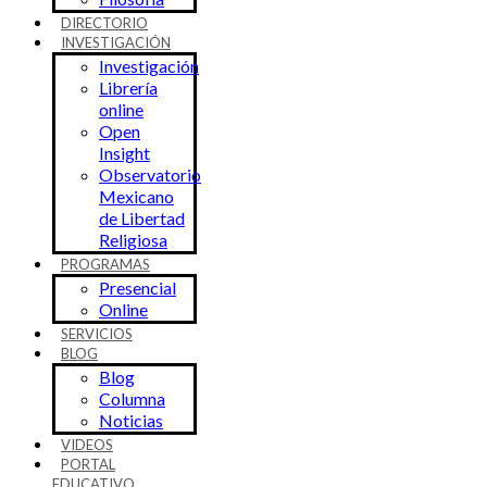
DIRECTORIO
INVESTIGACIÓN
Investigación
Librería
online
Open
Insight
Observatorio
Mexicano
de Libertad
Religiosa
PROGRAMAS
Presencial
Online
SERVICIOS
BLOG
Blog
Columna
Noticias
VIDEOS
PORTAL
EDUCATIVO