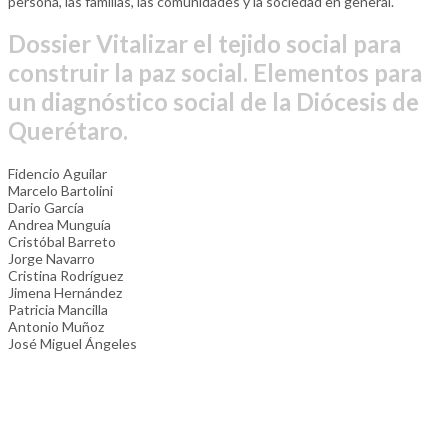
persona, las familias, las comunidades y la sociedad en general.
Dossier Vitalizar el tejido social para
construir la paz social. Elementos para
un diagnóstico social de la Diócesis de
Querétaro.
Fidencio Aguilar
Marcelo Bartolini
Dario García
Andrea Munguía
Cristóbal Barreto
Jorge Navarro
Cristina Rodríguez
Jimena Hernández
Patricia Mancilla
Antonio Muñoz
José Miguel Ángeles