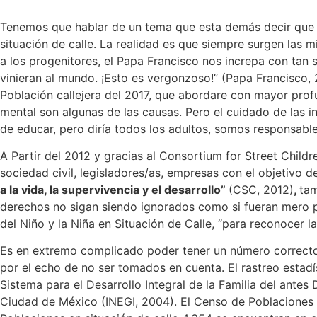
Tenemos que hablar de un tema que esta demás decir que es
situación de calle. La realidad es que siempre surgen las 
a los progenitores, el Papa Francisco nos increpa con tan s
vinieran al mundo. ¡Esto es vergonzoso!” (Papa Francisco,
Población callejera del 2017, que abordare con mayor prof
mental son algunas de las causas. Pero el cuidado de las i
de educar, pero diría todos los adultos, somos responsabl
A Partir del 2012 y gracias al Consortium for Street Childr
sociedad civil, legisladores/as, empresas con el objetivo 
a la vida, la supervivencia y el desarrollo”
(CSC, 2012)
,
tam
derechos no sigan siendo ignorados como si fueran mero pai
del Niño y la Niña en Situación de Calle, “para reconocer l
Es en extremo complicado poder tener un número correcto d
por el echo de no ser tomados en cuenta. El rastreo estadí
Sistema para el Desarrollo Integral de la Familia del ante
Ciudad de México (INEGI, 2004). El Censo de Poblaciones C