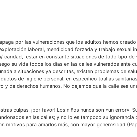
apaga por las vulneraciones que los adultos hemos creado p
 explotación laboral, mendicidad forzada y trabajo sexual 
 caridad, estar en constante situaciones de todo tipo de vi
sgo su vida todos los días en las calles vulnerados ante c
nada a situaciones ya descritas, existen problemas de salu
oductos de higiene personal, en especifico toallas sanitar
o y de derechos humanos. No dejemos que la calle sea una
ras culpas, ¡por favor! Los niños nunca son «un error». S
ndonados en las calles; y no lo es tampoco su ignorancia 
 son motivos para amarlos más, con mayor generosidad (Papa