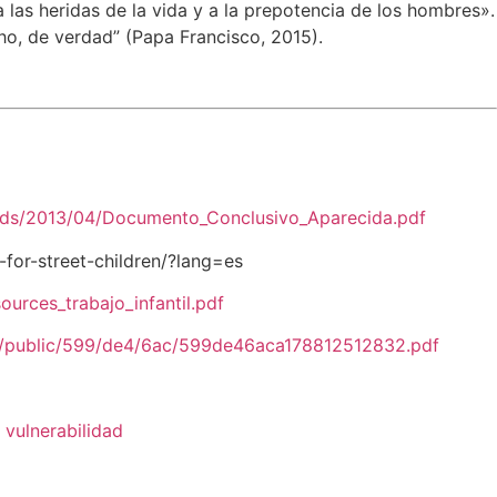
las heridas de la vida y a la prepotencia de los hombres».
ho, de verdad” (Papa Francisco, 2015).
ads/2013/04/Documento_Conclusivo_Aparecida.pdf
-for-street-children/?lang=es
urces_trabajo_infantil.pdf
s/public/599/de4/6ac/599de46aca178812512832.pdf
,
vulnerabilidad