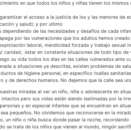
miento en que todos los niños y niñas tienen los mismos de
garantizar el acceso a la justicia de los y las menores de e
cación y salud); y por ultimo
os dependiendo de las necesidades y desafíos de cada infan
 apaga por las vulneraciones que los adultos hemos creado 
 explotación laboral, mendicidad forzada y trabajo sexual 
 caridad, estar en constante situaciones de todo tipo de vi
sgo su vida todos los días en las calles vulnerados ante c
nada a situaciones ya descritas, existen problemas de salu
oductos de higiene personal, en especifico toallas sanitar
o y de derechos humanos. No dejemos que la calle sea una
stras miradas al ver un niño, niña o adolescente en situació
intactos pero sus vidas están siendo lastimadas por la irre
s personas y en especial infantes que se encuentran en situa
 sea pequeños. No olvidemos que reconocerse en la mirada 
ico, un niño o niña busca donde pasar la noche, recordand
ando se trata de los niños que vienen al mundo, ningún sacr