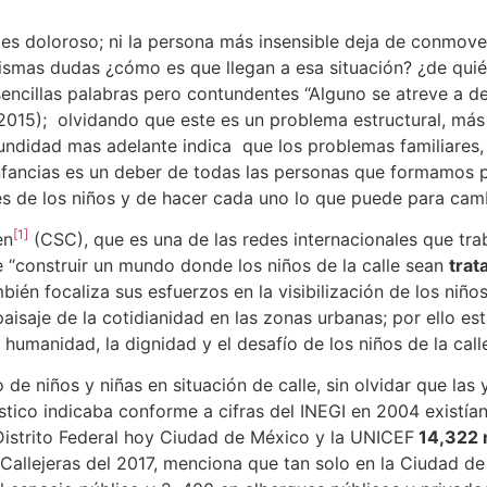
 doloroso; ni la persona más insensible deja de conmovers
mismas dudas ¿cómo es que llegan a esa situación? ¿de quié
encillas palabras pero contundentes “Alguno se atreve a deci
 2015); olvidando que este es un problema estructural, más
undidad mas adelante indica que los problemas familiares,
nfancias es un deber de todas las personas que formamos pa
es de los niños y de hacer cada uno lo que puede para camb
[1]
en
(CSC), que es una de las redes internacionales que tra
de “construir un mundo donde los niños de la calle sean
trat
bién focaliza sus esfuerzos en la visibilización de los niño
saje de la cotidianidad en las zonas urbanas; por ello esta
a humanidad, la dignidad y el desafío de los niños de la cal
e niños y niñas en situación de calle, sin olvidar que la
stico indicaba conforme a cifras del INEGI en 2004 existía
s Distrito Federal hoy Ciudad de México y la UNICEF
14,322 
allejeras del 2017, menciona que tan solo en la Ciudad de