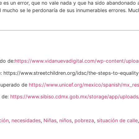
 es un error, que no vale nada y que ha sido abandonado a 
ad mucho se le perdonaría de sus innumerables errores. Muc
do de:
https://www.vidanuevadigital.com/wp-content/uplo
 https://www.streetchildren.org/idsc/the-steps-to-equality
ecuperado de
https://www.unicef.org/mexico/spanish/mx_reso
o de:
https://www.sibiso.cdmx.gob.mx/storage/app/upload
ción
,
necesidades
,
Niñas
,
niños
,
pobreza
,
situación de calle