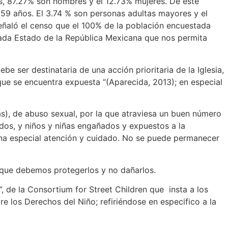
os, 87.27% son hombres y el 12.73% mujeres. De este
 59 años. El 3.74 % son personas adultas mayores y el
Señaló el censo que el 100% de la población encuestada
 cada Estado de la República Mexicana que nos permita
be ser destinataria de una acción prioritaria de la Iglesia,
a que se encuentra expuesta “(Aparecida, 2013); en especial
das), de abuso sexual, por la que atraviesa un buen número
ados, y niños y niñas engañados y expuestos a la
e una especial atención y cuidado. No se puede permanecer
 que debemos protegerlos y no dañarlos.
, de la Consortium for Street Children que insta a los
e los Derechos del Niño; refiriéndose en especifico a la