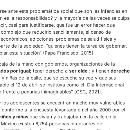
e ante esta problemática social que son las infancias en
n es la responsabilidad? y la mayoría de las veces se culpa
r, casi para justificarse, que fue un error hacer que
 complejo que reducirlo sencillamente, el censo de
 económicos, adicciones, problemas de salud física y
rte de la sociedad, “quienes tienen la tarea de gobernar,
iar esta situación” (Papa Francisco, 2015).
baja de la mano con gobiernos, organizaciones de la
ados por igual;
tener derecho a
ser oído
; y tienen
derecho
s y niñas de la calle, que se escuche su voz y que sus
ble el 12 de abril se instituya como el Día Internacional
le frente a penurias inimaginables” (CSC, 2021).
s y los adolescentes se encuentran mucho muy vulnerables
n conforme a la encuesta levantada en el año 2000 por el
niños y niñas
que vivían y trabajaban en la calle en la
 México existen 6,754 personas integrantes de