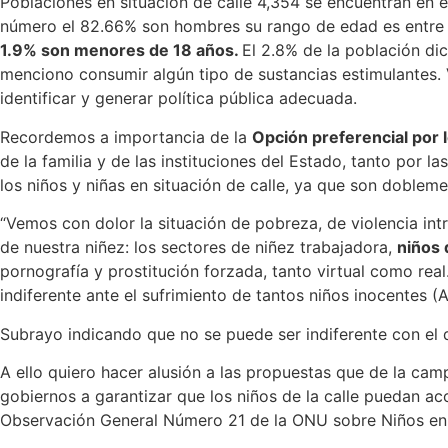
Poblaciones en situación de calle 4,354 se encuentran en 
número el 82.66% son hombres su rango de edad es entre lo
1.9% son menores de 18 años.
El 2.8% de la población di
menciono consumir algún tipo de sustancias estimulantes. V
identificar y generar política pública adecuada.
Recordemos a importancia de la
Opción preferencial por 
de la familia y de las instituciones del Estado, tanto por 
los niños y niñas en situación de calle, ya que son doblem
“Vemos con dolor la situación de pobreza, de violencia int
de nuestra niñez: los sectores de niñez trabajadora,
niños 
pornografía y prostitución forzada, tanto virtual como rea
indiferente ante el sufrimiento de tantos niños inocentes (
Subrayo indicando que no se puede ser indiferente con el 
A ello quiero hacer alusión a las propuestas que de la cam
gobiernos a garantizar que los niños de la calle puedan ac
Observación General Número 21 de la ONU sobre Niños en S