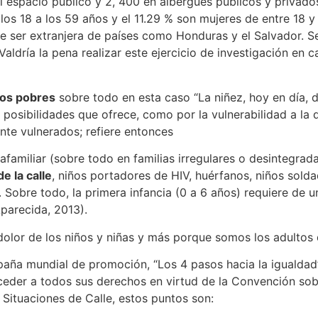
el espacio público y 2, 400 en albergues públicos y privad
s 18 a los 59 años y el 11.29 % son mujeres de entre 18 y
ce ser extranjera de países como Honduras y el Salvador. 
aldría la pena realizar este ejercicio de investigación en
los pobres
sobre todo en esta caso “La niñez, hoy en día, de
las posibilidades que ofrece, como por la vulnerabilidad a l
ente vulnerados; refiere entonces
rafamiliar (sobre todo en familias irregulares o desintegra
de la calle
, niños portadores de HIV, huérfanos, niños sold
l. Sobre todo, la primera infancia (0 a 6 años) requiere d
Aparecida, 2013).
dolor de los niños y niñas y más porque somos los adultos
paña mundial de promoción, “Los 4 pasos hacia la igualdad”
ceder a todos sus derechos en virtud de la Convención sobr
ituaciones de Calle, estos puntos son: