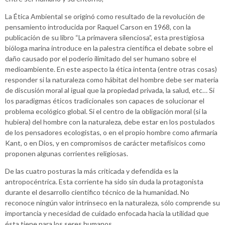
La Ética Ambiental se originó como resultado de la revolución de
pensamiento introducida por Raquel Carson en 1968, con la
publicación de su libro “La primavera silenciosa”, esta prestigiosa
bióloga marina introduce en la palestra científica el debate sobre el
daño causado por el poderío ilimitado del ser humano sobre el
medioambiente. En este aspecto la ética intenta (entre otras cosas)
responder si la naturaleza como hábitat del hombre debe ser materia
de discusión moral al igual que la propiedad privada, la salud, etc… Si
los paradigmas éticos tradicionales son capaces de solucionar el
problema ecológico global. Si el centro de la obligación moral (si la
hubiera) del hombre con la naturaleza, debe estar en los postulados
de los pensadores ecologistas, o en el propio hombre como afirmaría
Kant, o en Dios, y en compromisos de carácter metafísicos como
proponen algunas corrientes religiosas.
De las cuatro posturas la más criticada y defendida es la
antropocéntrica. Esta corriente ha sido sin duda la protagonista
durante el desarrollo científico técnico de la humanidad. No
reconoce ningún valor intrínseco en la naturaleza, sólo comprende su
importancia y necesidad de cuidado enfocada hacia la utilidad que
ésta tiene para los seres humanos.