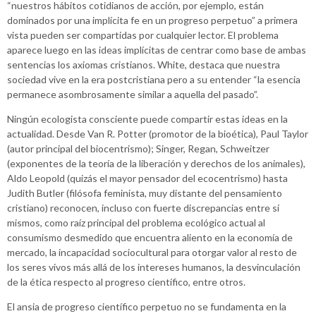
“nuestros hábitos cotidianos de acción, por ejemplo, están
dominados por una implícita fe en un progreso perpetuo” a primera
vista pueden ser compartidas por cualquier lector. El problema
aparece luego en las ideas implícitas de centrar como base de ambas
sentencias los axiomas cristianos. White, destaca que nuestra
sociedad vive en la era postcristiana pero a su entender “la esencia
permanece asombrosamente similar a aquella del pasado”.
Ningún ecologista consciente puede compartir estas ideas en la
actualidad. Desde Van R. Potter (promotor de la bioética), Paul Taylor
(autor principal del biocentrismo); Singer, Regan, Schweitzer
(exponentes de la teoría de la liberación y derechos de los animales),
Aldo Leopold (quizás el mayor pensador del ecocentrismo) hasta
Judith Butler (filósofa feminista, muy distante del pensamiento
cristiano) reconocen, incluso con fuerte discrepancias entre sí
mismos, como raíz principal del problema ecológico actual al
consumismo desmedido que encuentra aliento en la economía de
mercado, la incapacidad sociocultural para otorgar valor al resto de
los seres vivos más allá de los intereses humanos, la desvinculación
de la ética respecto al progreso científico, entre otros.
El ansia de progreso científico perpetuo no se fundamenta en la