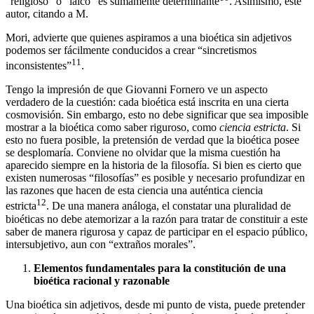
“religioso” o “laico” es sumamente determinante
. Asimismo, este
autor, citando a M.
Mori, advierte que quienes aspiramos a una bioética sin adjetivos
podemos ser fácilmente conducidos a crear “sincretismos
11
inconsistentes”
.
Tengo la impresión de que Giovanni Fornero ve un aspecto
verdadero de la cuestión: cada bioética está inscrita en una cierta
cosmovisión. Sin embargo, esto no debe significar que sea imposible
mostrar a la bioética como saber riguroso, como
ciencia estricta
. Si
esto no fuera posible, la pretensión de verdad que la bioética posee
se desplomaría. Conviene no olvidar que la misma cuestión ha
aparecido siempre en la historia de la filosofía. Si bien es cierto que
existen numerosas “filosofías” es posible y necesario profundizar en
las razones que hacen de esta ciencia una auténtica ciencia
12
estricta
. De una manera análoga, el constatar una pluralidad de
bioéticas no debe atemorizar a la razón para tratar de constituir a este
saber de manera rigurosa y capaz de participar en el espacio público,
intersubjetivo, aun con “extraños morales”.
Elementos fundamentales para la constitución de una
bioética
racional y razonable
Una bioética sin adjetivos, desde mi punto de vista, puede pretender