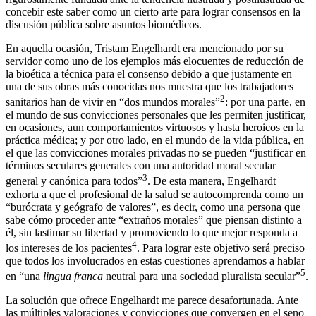
concebir este saber como un cierto arte para lograr consensos en la
discusión pública sobre asuntos biomédicos.
En aquella ocasión, Tristam Engelhardt era mencionado por su
servidor como uno de los ejemplos más elocuentes de reducción de
la bioética a técnica para el consenso debido a que justamente en
una de sus obras más conocidas nos muestra que los trabajadores
2
sanitarios han de vivir en “dos mundos morales”
: por una parte, en
el mundo de sus convicciones personales que les permiten justificar,
en ocasiones, aun comportamientos virtuosos y hasta heroicos en la
práctica médica; y por otro lado, en el mundo de la vida pública, en
el que las convicciones morales privadas no se pueden “justificar en
términos seculares generales con una autoridad moral secular
3
general y canónica para todos”
. De esta manera, Engelhardt
exhorta a que el profesional de la salud se autocomprenda como un
“burócrata y geógrafo de valores”, es decir, como una persona que
sabe cómo proceder ante “extraños morales” que piensan distinto a
él, sin lastimar su libertad y promoviendo lo que mejor responda a
4
los intereses de los pacientes
. Para lograr este objetivo será preciso
que todos los involucrados en estas cuestiones aprendamos a hablar
5
en “una
lingua franca
neutral para una sociedad pluralista secular”
.
La solución que ofrece Engelhardt me parece desafortunada. Ante
las múltiples valoraciones y convicciones que convergen en el seno