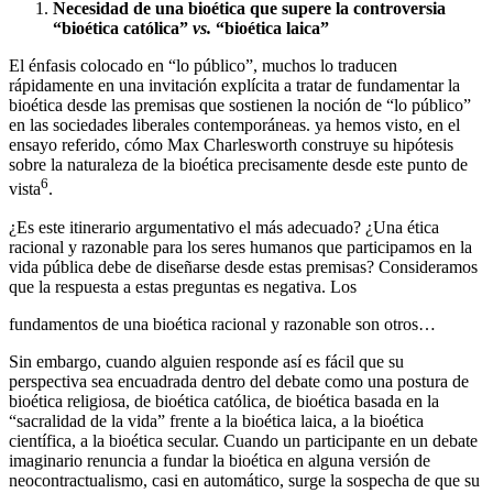
Necesidad de una bioética que supere
la
controversia
“bioética
católica”
vs.
“bioética laica”
El énfasis colocado en “lo público”, muchos lo traducen
rápidamente en una invitación explícita a tratar de fundamentar la
bioética desde las premisas que sostienen la noción de “lo público”
en las sociedades liberales contemporáneas. ya hemos visto, en el
ensayo referido, cómo Max Charlesworth construye su hipótesis
sobre la naturaleza de la bioética precisamente desde este punto de
6
vista
.
¿Es este itinerario argumentativo el más adecuado? ¿Una ética
racional y razonable para los seres humanos que participamos en la
vida pública debe de diseñarse desde estas premisas? Consideramos
que la respuesta a estas preguntas es negativa. Los
fundamentos de una bioética racional y razonable son otros…
Sin embargo, cuando alguien responde así es fácil que su
perspectiva sea encuadrada dentro del debate como una postura de
bioética religiosa, de bioética católica, de bioética basada en la
“sacralidad de la vida” frente a la bioética laica, a la bioética
científica, a la bioética secular. Cuando un participante en un debate
imaginario renuncia a fundar la bioética en alguna versión de
neocontractualismo, casi en automático, surge la sospecha de que su