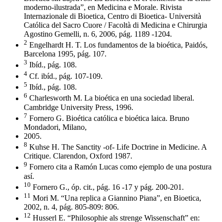
moderno-ilustrada”, en Medicina e Morale. Rivista
Internazionale di Bioetica, Centro di Bioetica- Università
Católica del Sacro Cuore / Facoltà di Medicina e Chirurgia
Agostino Gemelli, n. 6, 2006, pág. 1189 -1204.
2
Engelhardt H. T. Los fundamentos de la bioética, Paidós,
Barcelona 1995, pág. 107.
3
Ibíd., pág. 108.
4
Cf. ibíd., pág. 107-109.
5
Ibíd., pág. 108.
6
Charlesworth M. La bioética en una sociedad liberal.
Cambridge University Press, 1996.
7
Fornero G. Bioética católica e bioética laica. Bruno
Mondadori, Milano,
2005.
8
Kuhse H. The Sanctity -of- Life Doctrine in Medicine. A
Critique. Clarendon, Oxford 1987.
9
Fornero cita a Ramón Lucas como ejemplo de una postura
así.
10
Fornero G., óp. cit., pág. 16 -17 y pág. 200-201.
11
Mori M. “Una replica a Giannino Piana”, en Bioetica,
2002, n. 4, pág. 805-809: 806.
12
Husserl E. “Philosophie als strenge Wissenschaft” en: