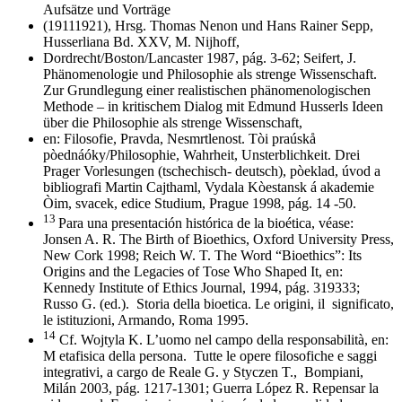
Aufsätze und Vorträge
(19111921), Hrsg. Thomas Nenon und Hans Rainer Sepp,
Husserliana Bd. XXV, M. Nijhoff,
Dordrecht/Boston/Lancaster 1987, pág. 3-62; Seifert, J.
Phänomenologie und Philosophie als strenge Wissenschaft.
Zur Grundlegung einer realistischen phänomenologischen
Methode – in kritischem Dialog mit Edmund Husserls Ideen
über die Philosophie als strenge Wissenschaft,
en: Filosofie, Pravda, Nesmrtlenost. Tòi praúskå
pòednáóky/Philosophie, Wahrheit, Unsterblichkeit. Drei
Prager Vorlesungen (tschechisch- deutsch), pòeklad, úvod a
bibliografi Martin Cajthaml, Vydala Kòestansk á akademie
Òim, svacek, edice Studium, Prague 1998, pág. 14 -50.
13
Para una presentación histórica de la bioética, véase:
Jonsen A. R. The Birth of Bioethics, Oxford University Press,
New Cork 1998; Reich W. T. The Word “Bioethics”: Its
Origins and the Legacies of Tose Who Shaped It, en:
Kennedy Institute of Ethics Journal, 1994, pág. 319333;
Russo G. (ed.).
Storia della bioetica. Le origini, il
significato,
le istituzioni, Armando, Roma 1995.
14
Cf. Wojtyla K. L’uomo nel campo della responsabilità, en:
M etafisica della persona.
Tutte le opere filosofiche e saggi
integrativi, a cargo de Reale G. y Styczen T.,
Bompiani,
Milán 2003, pág. 1217-1301; Guerra López R. Repensar la