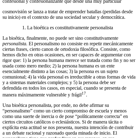
confesional y confesionalizante que desde una muy particular
cosmovisión se lanza a tratar de emprender batallas (perdidas desde
su inicio) en el contexto de una sociedad secular y democrática.
La bioética es constitutivamente personalista
La bioética, finalmente, no puede ser sino constitutivamente
personalista.
El personalismo no consiste en repetir mecánicamente
ciertas frases, cierto canon de ortodoxia filosófica. Consiste, como
hemos dicho en otras ocasiones, en ser capaces de argumentar con
rigor que: 1) la persona humana merece ser tratada como fin y no ser
usada como mero medio; 2) la persona humana es un ente
esencialmente distinto a las cosas; 3) la persona es un sujeto
comunional; 4) la vida personal es irreductible a otras formas de vida
y a sistemas materiales complejos; y 5) la persona debe ser
defendida en todos los casos, en especial, cuando se presenta de
17
manera máximamente vulnerable y frágil
.
Una bioética personalista, por ende, no debe afirmar su
“personalismo” como un cierto compromiso de escuela y menos
como una suerte de inercia o de pose “políticamente correcta” en
ciertos circuitos católicos o eclesiásticos. Si de manera tácita o
explícita esta actitud se nos presenta, nuestra intención de contribuir
a un debate racional y razonado queda minada de inicio. El