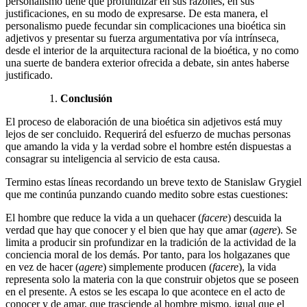
personalismo tiene que profundizar en sus razones, en sus
justificaciones, en su modo de expresarse. De esta manera, el
personalismo puede fecundar sin complicaciones una bioética sin
adjetivos y presentar su fuerza argumentativa por vía intrínseca,
desde el interior de la arquitectura racional de la bioética, y no como
una suerte de bandera exterior ofrecida a debate, sin antes haberse
justificado.
Conclusión
El proceso de elaboración de una bioética sin adjetivos está muy
lejos de ser concluido. Requerirá del esfuerzo de muchas personas
que amando la vida y la verdad sobre el hombre estén dispuestas a
consagrar su inteligencia al servicio de esta causa.
Termino estas líneas recordando un breve texto de Stanislaw Grygiel
que me continúa punzando cuando medito sobre estas cuestiones:
El hombre que reduce la vida a un quehacer (
facere
) descuida la
verdad que hay que conocer y el bien que hay que amar (
agere
). Se
limita a producir sin profundizar en la tradición de la actividad de la
conciencia moral de los demás. Por tanto, para los holgazanes que
en vez de hacer (
agere
) simplemente producen (
facere
), la vida
representa solo la materia con la que construir objetos que se poseen
en el presente. A estos se les escapa lo que acontece en el acto de
conocer y de amar, que trasciende al hombre mismo, igual que el