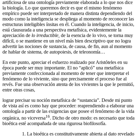
artificiosa de una ontología previamente elaborada a lo que nos dice
la biología. Lo que queremos decir es que el mismo fenómeno
empírico puede ser interpretado de manera distinta dependiendo del
modo como la inteligencia se despliega al momento de reconocer las
estructuras inteligibles ínsitas en él. Cuando la inteligencia, de inicio,
está clausurada a una perspectiva metafísica, evidentemente la
apreciación de
lo irreductible,
de la esencia de lo vivo, se torna muy
difícil, o se mantiene en un nivel más bien descriptivo que no logra
advertir las nociones de sustancia, de causa, de fin, aun al momento
de hablar de sistema, de autopoiesis, de teleonomía…
En este punto, apreciar el esfuerzo realizado por Aristóteles en su
época puede ser muy importante. El no “aplicó” una metafísica
previamente confeccionada al momento de tener que interpretar el
fenómeno de lo viviente, sino que precisamente el proceso fue al
revés. Fue una observación atenta de los vivientes la que le permitió,
entre otras cosas,
lograr precisar su noción metafísica de “sustancia”. Desde mi punto
de vista así es como hay que proceder: reaprendiendo a elaborar una
ontología a partir de las exigencias que posee el fenómeno de la vida
16
orgánica, no viceversa
. Dicho de otro modo: es necesario que toda
bioética esté acompañada de una rigurosa biofilosofía.
La bioética es constitutivamente abierta al dato revelado