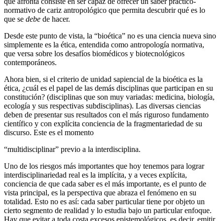
que afronta consiste en ser capaz de ofrecer un saber práctico-
normativo de cariz antropológico que permita descubrir qué es lo
que se
debe
de hacer.
Desde este punto de vista, la “bioética” no es una ciencia nueva sino
simplemente es la ética, entendida como antropología normativa,
que versa sobre los desafíos biomédicos y biotecnológicos
contemporáneos.
Ahora bien, si el criterio de unidad sapiencial de la bioética es la
ética, ¿cuál es el papel de las demás disciplinas que participan en su
constitución? (disciplinas que son muy variadas: medicina, biología,
ecología y sus respectivas subdisciplinas). Las diversas ciencias
deben de presentar sus resultados con el más riguroso fundamento
científico y con explícita conciencia de la fragmentariedad de su
discurso. Este es el momento
“multidisciplinar” previo a la interdisciplina.
Uno de los riesgos más importantes que hoy tenemos para lograr
interdisciplinariedad real es la implícita, y a veces explícita,
conciencia de que cada saber es el más importante, es el punto de
vista principal, es la perspectiva que abraza el fenómeno en su
totalidad. Esto no es así: cada saber particular tiene por objeto un
cierto segmento de realidad y lo estudia bajo un particular enfoque.
Hay que evitar a toda costa excesos epistemológicos, es decir, emitir