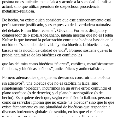
postura no es auténticamente laica y acorde a la sociedad pluralista
actual, sino que utiliza premisas de sospechosa procedencia
metafísico-religiosa.
De hecho, ya existe quien considera que este arrinconamiento está
perfectamente justificado, y es expresivo de la verdadera naturaleza
7
del debate. En un libro reciente
, Giovanni Fornero, discípulo y
colaborador de Nicola Abbagnano, intenta mostrar que no es Helga
Kuhse la que inventó la polarización entre una bioética basada en la
noción de “sacralidad de la vida” y otra bioética, la bioética laica,
8
basada en la noción de calidad de vida
. Fornero sostiene que es la
propia naturaleza de las bioéticas en conflicto las
que las delimita como bioéticas “fuertes”, católicas, metafísicamente
fundadas, y bioéticas “débiles”
,
anticatólicas y antimetafísicas.
Fornero además dice que quienes deseamos construir una bioética
9
sin adjetivos
, una bioética que no es católica ni laica, sino
simplemente “bioética”, incurrimos en un grave error: confundir el
plano teorético (o de derecho) y el plano historiográfico (o de
hecho). Esto quiere decir que, según este filósofo italiano, personas
como su servidor ignoran que no existe “la bioética” sino que lo que
existe fácticamente es una pluralidad de bioéticas que responden a
diversos horizontes globales de sentido, en los que el carácter
10