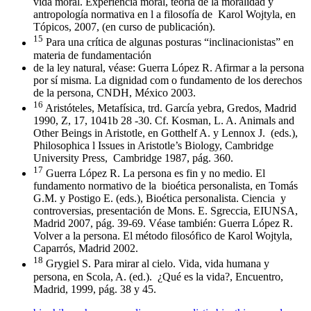
vida moral. Experiencia moral, teoría de la moralidad y
antropología normativa en l a filosofía de
Karol Wojtyla, en
Tópicos, 2007, (en curso de publicación).
15
Para una crítica de algunas posturas “inclinacionistas” en
materia de fundamentación
de la ley natural, véase: Guerra López R. Afirmar a la persona
por sí misma. La dignidad com o fundamento de los derechos
de la persona, CNDH, México 2003.
16
Aristóteles, Metafísica, trd. García yebra, Gredos, Madrid
1990, Z, 17, 1041b 28 -30. Cf. Kosman, L. A. Animals and
Other Beings in Aristotle, en Gotthelf A. y Lennox J.
(eds.),
Philosophica l Issues in Aristotle’s Biology, Cambridge
University Press,
Cambridge 1987, pág. 360.
17
Guerra López R. La persona es fin y no medio. El
fundamento normativo de la
bioética personalista, en Tomás
G.M. y Postigo E. (eds.), Bioética personalista. Ciencia
y
controversias, presentación de Mons. E. Sgreccia, EIUNSA,
Madrid 2007, pág. 39-69. Véase también: Guerra López R.
Volver a la persona. El método filosófico de Karol Wojtyla,
Caparrós, Madrid 2002.
18
Grygiel S. Para mirar al cielo. Vida, vida humana y
persona, en Scola, A. (ed.).
¿Qué es la vida?, Encuentro,
Madrid, 1999, pág. 38 y 45.