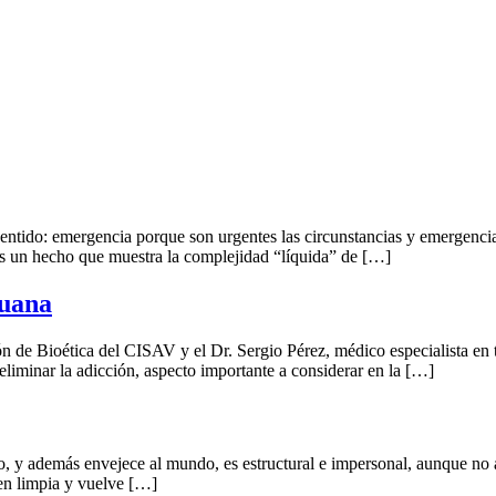
ido: emergencia porque son urgentes las circunstancias y emergencia
es un hecho que muestra la complejidad “líquida” de […]
huana
de Bioética del CISAV y el Dr. Sergio Pérez, médico especialista en tr
 eliminar la adicción, aspecto importante a considerar en la […]
o, y además envejece al mundo, es estructural e impersonal, aunque no a
en limpia y vuelve […]