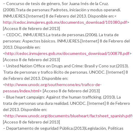
– Concurso de tesis de género, Sor Juana Inés de la Cruz.
(2008).Trata de personas:Padrotes, iniciación y modus operandi.
INMUJERES.[Internet] 8 de Febrero del 2013. Disponible en:<
http://cedoc.inmujeres.gob.mx/documentos_download/101080.pdf
>
[Acceso 8 de febrero del 2013]
– CEDOC, INMUJERES.La trata de personas.(2006). La trata de
personas: Aspectos básicos. INMUJERES.[Internet] 8 de Febrero del
2013. Disponible en:
<
http://cedoc.inmujeres.gob.mx/documentos_download/100878.pdf
>
[Acceso 8 de febrero del 2013]
– United Nation Office on Drugs and Crime: Brasil y Cono sur.(2013).
Trata de personas y trafico ilícito de personas. UNODC. [Internet] 8
de Febrero del 2013. Disponible en:
<
http://www.unodc.org/southerncone/es/trafico-de-
pessoas/index.html
> [Acceso 8 de febrero del 2013]
– Blue heart campaign: Against the human trafficking. (2010). La
trata de personas una dura realidad. UNODC. [Internet] 8 de Febrero
del 2013. Disponible en:
<
http://www.unodc.org/documents/blueheart/factsheet_spanish.pdf
[Acceso 8 de febrero del 2013]
– Departamento de seguridad Pública.(2013)Legislación, Políticas