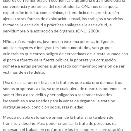
labores con remuneración económica o de alguna otra índole para la
conveniencia y beneficio del explotador. La ONU nos dice que la
explotación incluirá, como mínimo, el beneficio de la prostitución
ajena u otras formas de explotación sexual, los trabajos o servicios
forzados, la esclavitud o prácticas análogas a la esclavitud, la
servidumbre o la extracción de órganos. (ONU, 2000).
Niños, niñas, mujeres, jóvenes en extrema pobreza, indígenas,
adultos mayores e inmigrantes indocumentados, son grupos
vulnerables que corren peligro de ser víctimas de la trata, aunada con
el poco esfuerzo de la fuerza pública, la pobreza y la corrupción,
somete a estas personas a un estado con mayor propensión de ser
víctimas de este delito.
Una de las características de la trata es que cada uno de nosotros
somos propensos a ella, ya que cualquiera de nosotros podemos ser
sometidos a este delito y ser obligados a realizar actividades
indeseables o asesinados para la venta de órganos.La trata no
distingue sexo, condición social, raza ni edad.
México no sólo es lugar de origen de la trata, sino también de
tránsito y destino. Para poder erradicar la trata de personas es
necesario el trabajo en conjunto de los tres poderes, contratación