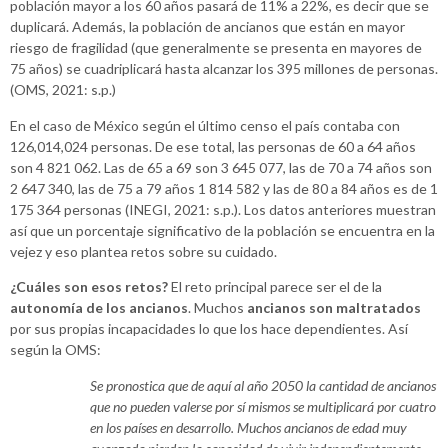
población mayor a los 60 años pasará de 11% a 22%, es decir que se
duplicará. Además, la población de ancianos que están en mayor
riesgo de fragilidad (que generalmente se presenta en mayores de
75 años) se cuadriplicará hasta alcanzar los 395 millones de personas.
(OMS, 2021: s.p.)
En el caso de México según el último censo el país contaba con
126,014,024 personas. De ese total, las personas de 60 a 64 años
son 4 821 062. Las de 65 a 69 son 3 645 077, las de 70 a 74 años son
2 647 340, las de 75 a 79 años 1 814 582 y las de 80 a 84 años es de 1
175 364 personas (INEGI, 2021: s.p.). Los datos anteriores muestran
así que un porcentaje significativo de la población se encuentra en la
vejez y eso plantea retos sobre su cuidado.
¿Cuáles son esos retos?
El reto principal parece ser el de la
autonomía de los ancianos
. Muchos
ancianos son maltratados
por sus propias incapacidades lo que los hace dependientes. Así
según la OMS:
Se pronostica que de aquí al año 2050 la cantidad de ancianos
que no pueden valerse por sí mismos se multiplicará por cuatro
en los países en desarrollo. Muchos ancianos de edad muy