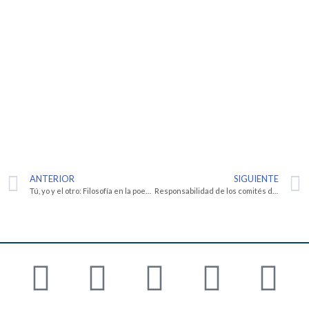
ANTERIOR
SIGUIENTE
Tú, yo y el otro: Filosofía en la poesía de Rosario Castellanos (III)
Responsabilidad de los comités de investigación ante las condiciones de vulnerabilidad de los participantes en la investigación