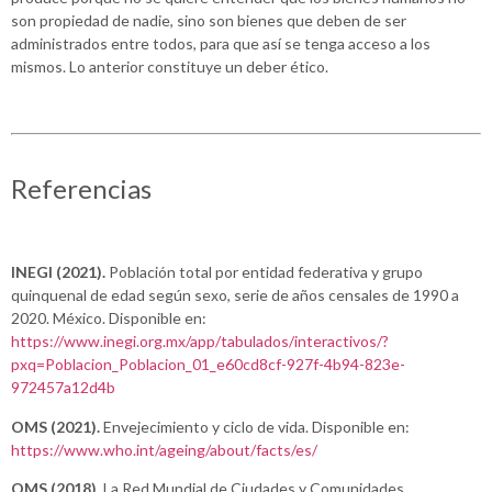
son propiedad de nadie, sino son bienes que deben de ser
administrados entre todos, para que así se tenga acceso a los
mismos. Lo anterior constituye un deber ético.
Referencias
INEGI (2021).
Población total por entidad federativa y grupo
quinquenal de edad según sexo, serie de años censales de 1990 a
2020. México. Disponible en:
https://www.inegi.org.mx/app/tabulados/interactivos/?
pxq=Poblacion_Poblacion_01_e60cd8cf-927f-4b94-823e-
972457a12d4b
OMS (2021).
Envejecimiento y ciclo de vida. Disponible en:
https://www.who.int/ageing/about/facts/es/
OMS (2018).
La Red Mundial de Ciudades y Comunidades