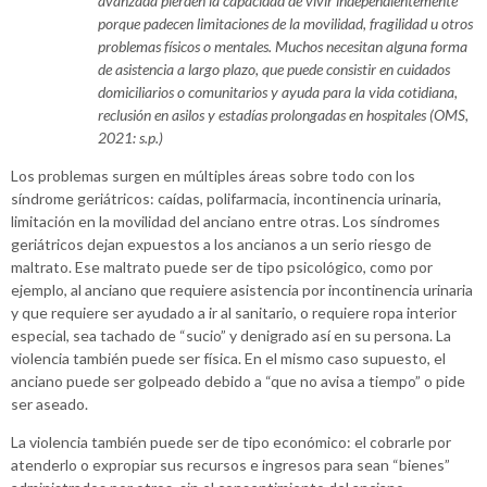
avanzada pierden la capacidad de vivir independientemente
porque padecen limitaciones de la movilidad, fragilidad u otros
problemas físicos o mentales. Muchos necesitan alguna forma
de asistencia a largo plazo, que puede consistir en cuidados
domiciliarios o comunitarios y ayuda para la vida cotidiana,
reclusión en asilos y estadías prolongadas en hospitales (OMS,
2021: s.p.)
Los problemas surgen en múltiples áreas sobre todo con los
síndrome geriátricos: caídas, polifarmacia, incontinencia urinaria,
limitación en la movilidad del anciano entre otras. Los síndromes
geriátricos dejan expuestos a los ancianos a un serio riesgo de
maltrato. Ese maltrato puede ser de tipo psicológico, como por
ejemplo, al anciano que requiere asistencia por incontinencia urinaria
y que requiere ser ayudado a ir al sanitario, o requiere ropa interior
especial, sea tachado de “sucio” y denigrado así en su persona. La
violencia también puede ser física. En el mismo caso supuesto, el
anciano puede ser golpeado debido a “que no avisa a tiempo” o pide
ser aseado.
La violencia también puede ser de tipo económico: el cobrarle por
atenderlo o expropiar sus recursos e ingresos para sean “bienes”