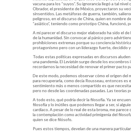
vacuna para los “suyos”. Su ignorancia llegó a tal niv
Obrador, el presidente de México, proyectaron su veci
sinsentidos. Las metáforas de guerra, también, saliero
peligroso, en el discurso de China, quien en nombre de
“asiático”, teniendo como prototipo China, funcionó, por
A mi parecer el discurso mejor elaborado ha sido el de
de la humanidad. Sin convocar al pánico pero advirtiendo
prohibiciones extremas porque su conciencia histórica 
protagonismo pero con un liderazgo fuerte, decidido y 
Todas estas políticas expresadas en discursos aluden
una pandemia. El
Leviatán
surge desde los escombros i
recordarnos la necesidad de renovar el primer pacto par
De este modo, podemos observar cómo el origen del mi
para recuperarla, como decía Rousseau, entonces es e
sentimiento más o menos compartido es que necesita
pero no desde las coordenadas pasadas. Las teorías pol
A todo esto, qué podría decir la filosofía. Ya se encuen
filosofía y lo inútiles que podemos llegar a ser, si al
cardiaco. A pesar de lo real de esta broma, me parece 
la contemplación como actividad primigenia del filoso
quien se dice filósofo.
Pues estos tiempos, develan de una manera particular l