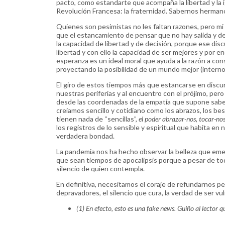
pacto, como estandarte que acompaña la libertad y la i
Revolución Francesa: la fraternidad. Sabernos herman
Quienes son pesimistas no les faltan razones, pero mi
que el estancamiento de pensar que no hay salida y de
la capacidad de libertad y de decisión, porque ese d
libertad y con ello la capacidad de ser mejores y por end
esperanza es un ideal moral que ayuda a la razón a const
proyectando la posibilidad de un mundo mejor (interno
El giro de estos tiempos más que estancarse en discurs
nuestras periferias y al encuentro con el prójimo, per
desde las coordenadas de la empatía que supone saber
creíamos sencillo y cotidiano como los abrazos, los bes
tienen nada de “sencillas”,
el poder abrazar-nos, tocar-nos
los registros de lo sensible y espiritual que habita en
verdadera bondad.
La pandemia nos ha hecho observar la belleza que em
que sean tiempos de apocalipsis porque a pesar de tod
silencio de quien contempla.
En definitiva, necesitamos el coraje de refundarnos p
depravadores, el silencio que cura, la verdad de ser v
(1) En efecto, esto es una fake news. Guiño al lector qu