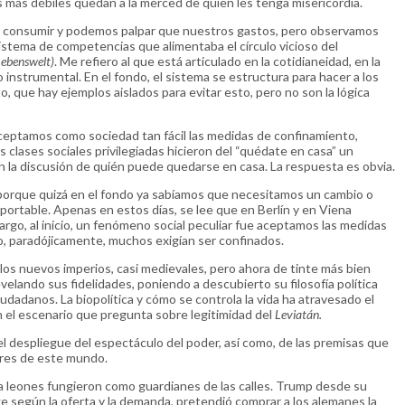
s más débiles quedan a la merced de quien les tenga misericordia.
 consumir y podemos palpar que nuestros gastos, pero observamos
tema de competencias que alimentaba el círculo vicioso del
Lebenswelt)
. Me refiero al que está articulado en la cotidianeidad, en la
 instrumental. En el fondo, el sistema se estructura para hacer a los
, que hay ejemplos aislados para evitar esto, pero no son la lógica
aceptamos como sociedad tan fácil las medidas de confinamiento,
clases sociales privilegiadas hicieron del “quédate en casa” un
en la discusión de quién puede quedarse en casa. La respuesta es obvia.
porque quizá en el fondo ya sabíamos que necesitamos un cambio o
portable. Apenas en estos días, se lee que en Berlín y en Viena
rgo, al inicio, un fenómeno social peculiar fue aceptamos las medidas
so, paradójicamente, muchos exigían ser confinados.
os nuevos imperios, casi medievales, pero ahora de tinte más bien
elando sus fidelidades, poniendo a descubierto su filosofía política
udadanos. La biopolítica y cómo se controla la vida ha atravesado el
 el escenario que pregunta sobre legitimidad del
Leviatán.
despliegue del espectáculo del poder, así como, de las premisas que
deres de este mundo.
ta leones fungieron como guardianes de las calles. Trump desde su
rige según la oferta y la demanda, pretendió comprar a los alemanes la