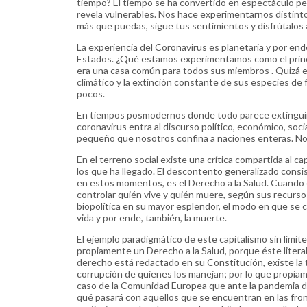
tiempo? El tiempo se ha convertido en espectáculo pecu
revela vulnerables. Nos hace experimentarnos distinto
más que puedas, sigue tus sentimientos y disfrútalos 
La experiencia del Coronavirus es planetaria y por end
Estados. ¿Qué estamos experimentamos como el princi
era una casa común para todos sus miembros . Quizá el
climático y la extinción constante de sus especies de
pocos.
En tiempos posmodernos donde todo parece extinguirs
coronavirus entra al discurso político, económico, socia
pequeño que nosotros confina a naciones enteras. No
En el terreno social existe una crítica compartida al c
los que ha llegado. El descontento generalizado consis
en estos momentos, es el Derecho a la Salud. Cuando 
controlar quién vive y quién muere, según sus recursos 
biopolítica en su mayor esplendor, el modo en que se c
vida y por ende, también, la muerte.
El ejemplo paradigmático de este capitalismo sin límit
propiamente un Derecho a la Salud, porque éste liter
derecho está redactado en su Constitución, existe la 
corrupción de quienes los manejan; por lo que propia
caso de la Comunidad Europea que ante la pandemia dec
qué pasará con aquellos que se encuentran en las fro