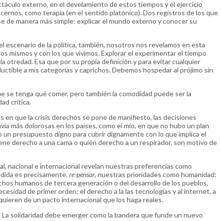
áculo externo, en el develamiento de estos tiempos y el ejercicio
ocernos, como terapia (en el sentido platónico). Dos registros de los que
se de manera más simple: explicar el mundo externo y conocer su
el escenario de la política, también, nosotros nos revelamos en esta
ros mismos y con los que vivimos. Explorar el experimentar el tiempo
 otredad. Esa que por su propia definición y para evitar cualquier
eductible a mis categorías y caprichos. Debemos hospedar al prójimo sin
 que se tenga qué comer, pero también la comodidad puede ser la
dad crítica.
s en que la crisis derechos se pone de manifiesto, las decisiones
avía más dolorosas en los países, como el mío, en que no hubo un plan
do un presupuesto digno para cubrir dignamente con lo que implica el
ene derecho a una cama o quién derecho a un respirador, son motivo de
ocial, nacional e internacional revelan nuestras preferencias como
udida es precisamente,
re-pensar
, nuestras prioridades como humanidad:
echos humanos de tercera generación o del desarrollo de los pueblos,
esidad de primer orden: el derecho a la las tecnologías y al internet, a
equieren de un pacto internacional que los haga reales.
. La solidaridad debe emerger como la bandera que funde un nuevo