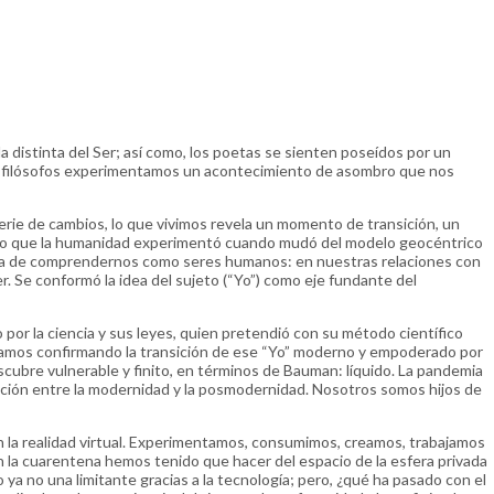
 distinta del Ser; así como, los poetas se sienten poseídos por un
os filósofos experimentamos un acontecimiento de asombro que nos
rie de cambios, lo que vivimos revela un momento de transición, un
 a lo que la humanidad experimentó cuando mudó del modelo geocéntrico
orma de comprendernos como seres humanos: en nuestras relaciones con
poder. Se conformó la idea del sujeto (“Yo”) como eje fundante del
por la ciencia y sus leyes, quien pretendió con su método científico
estamos confirmando la transición de ese “Yo” moderno y empoderado por
descubre vulnerable y finito, en términos de Bauman: líquido. La pandemia
ción entre la modernidad y la posmodernidad. Nosotros somos hijos de
on la realidad virtual. Experimentamos, consumimos, creamos, trabajamos
n la cuarentena hemos tenido que hacer del espacio de la esfera privada
o ya no una limitante gracias a la tecnología; pero, ¿qué ha pasado con el