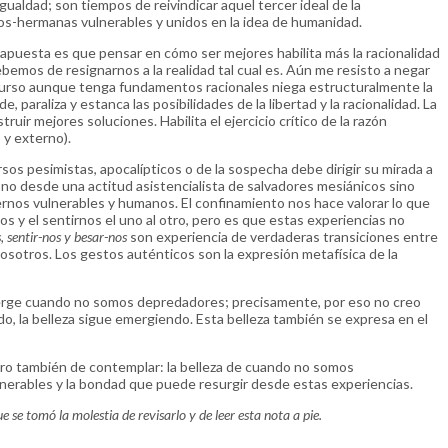
gualdad; son tiempos de reivindicar aquel tercer ideal de la
os-hermanas vulnerables y unidos en la idea de humanidad.
 apuesta es que pensar en cómo ser mejores habilita más la racionalidad
bemos de resignarnos a la realidad tal cual es. Aún me resisto a negar
iscurso aunque tenga fundamentos racionales niega estructuralmente la
e, paraliza y estanca las posibilidades de la libertad y la racionalidad. La
ruir mejores soluciones. Habilita el ejercicio crítico de la razón
 y externo).
os pesimistas, apocalípticos o de la sospecha debe dirigir su mirada a
o no desde una actitud asistencialista de salvadores mesiánicos sino
nos vulnerables y humanos. El confinamiento nos hace valorar lo que
os y el sentirnos el uno al otro, pero es que estas experiencias no
, sentir-nos y besar-nos
son experiencia de verdaderas transiciones entre
 nosotros. Los gestos auténticos son la expresión metafísica de la
erge cuando no somos depredadores; precisamente, por eso no creo
o, la belleza sigue emergiendo. Esta belleza también se expresa en el
ero también de contemplar: la belleza de cuando no somos
ulnerables y la bondad que puede resurgir desde estas experiencias.
e se tomó la molestia de revisarlo y de leer esta nota a pie.