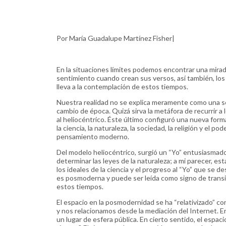
Por María Guadalupe Martínez Fisher|
En la situaciones límites podemos encontrar una mirada
sentimiento cuando crean sus versos, así también, l
lleva a la contemplación de estos tiempos.
Nuestra realidad no se explica meramente como una se
cambio de época. Quizá sirva la metáfora de recurrir
al heliocéntrico. Éste último configuró una nueva f
la ciencia, la naturaleza, la sociedad, la religión y el 
pensamiento moderno.
Del modelo heliocéntrico, surgió un “Yo” entusiasmado 
determinar las leyes de la naturaleza; a mi parecer, 
los ideales de la ciencia y el progreso al “Yo” que se 
es posmoderna y puede ser leída como signo de transi
estos tiempos.
El espacio en la posmodernidad se ha “relativizado” c
y nos relacionamos desde la mediación del Internet. E
un lugar de esfera pública. En cierto sentido, el espaci