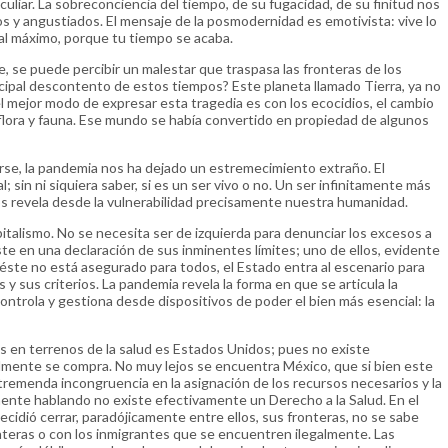
liar. La sobreconciencia del tiempo, de su fugacidad, de su finitud nos
s y angustiados. El mensaje de la posmodernidad es emotivista: vive lo
al máximo, porque tu tiempo se acaba.
e, se puede percibir un malestar que traspasa las fronteras de los
pal descontento de estos tiempos? Este planeta llamado Tierra, ya no
 mejor modo de expresar esta tragedia es con los ecocidios, el cambio
 flora y fauna. Ese mundo se había convertido en propiedad de algunos
e, la pandemia nos ha dejado un estremecimiento extraño. El
l; sin ni siquiera saber, si es un ser vivo o no. Un ser infinitamente más
s revela desde la vulnerabilidad precisamente nuestra humanidad.
apitalismo. No se necesita ser de izquierda para denunciar los excesos a
te en una declaración de sus inminentes límites; uno de ellos, evidente
éste no está asegurado para todos, el Estado entra al escenario para
y sus criterios. La pandemia revela la forma en que se articula la
ontrola y gestiona desde dispositivos de poder el bien más esencial: la
es en terrenos de la salud es Estados Unidos; pues no existe
almente se compra. No muy lejos se encuentra México, que si bien este
tremenda incongruencia en la asignación de los recursos necesarios y la
mente hablando no existe efectivamente un Derecho a la Salud. En el
idió cerrar, paradójicamente entre ellos, sus fronteras, no se sabe
nteras o con los inmigrantes que se encuentren ilegalmente. Las