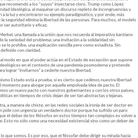
el que recomendó a los “suyos” inyectarse cloro. Trump como López
ndad ideológica, al maquinar un discurso repleto de incongruencias y
n a la luz y encontraron su ejemplo paradigmático, y por ende, más
 la seguridad elimina la libertad de las personas. Para muchos, el modelo
 ser autoritario y eficaz.
 Merkel, una llamada a la unión que nos recuerda al imperativo kantiano
 la seriedad del problema; una invitación a la solidaridad sin
se lo prohíbe, una explicación sencilla pero como estadista. Sin
definido con claridad.
 al modo en que el poder actúa en el Estado de excepción que supone
deológicos en el contexto de una pandemia posmoderna y pretende
a lograr “invitarnos” a cederle nuestra libertad.
smo Estado está a prueba, si es cierto que cedimos nuestra libertad
l momento para abogar por aquella empolvada idea de pacto. El
mos un nuevo pacto con nuestros gobernantes y con los otros países,
íticas en tiempos de crisis dejan de ser tan abstractas y lejanas.
tra, a manera de chiste, en las redes sociales la ironía de ser doctor en
guien pide con urgencia un verdadero doctor porque ha sufrido un paro
que el deber de los filósofos en estos tiempos tan complejos es volver a
far. Esto no sólo como una necesidad existencial sino como un deber de
o que somos. Es por eso, que el filosofar debe dirigir su mirada hacia