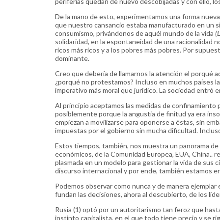
periferias quedan de nuevo descobijadas y con ello, lo
De la mano de esto, experimentamos una forma nueva
que nuestro cansancio estaba manufacturado en un sis
consumismo, privándonos de aquél mundo de la vida
(
solidaridad, en la espontaneidad de una racionalidad no
ricos más ricos y a los pobres más pobres. Por supuesto
dominante.
Creo que debería de llamarnos la atención el porqué 
¿porqué no protestamos? Incluso en muchos países las 
imperativo más moral que jurídico. La sociedad entró 
Al principio aceptamos las medidas de confinamiento 
posiblemente porque la angustia de finitud ya era inso
empiezan a movilizarse para oponerse a éstas, sin emba
impuestas por el gobierno sin mucha dificultad. Inclu
Estos tiempos, también, nos muestra un panorama de l
económicos, de la Comunidad Europea, EUA, China.. rev
plasmada en un modelo para gestionar la vida de sus ci
discurso internacional y por ende, también estamos en
Podemos observar como nunca y de manera ejemplar el 
fundan las decisiones, ahora al descubierto, de los lí
Rusia (1) optó por un autoritarismo tan feroz que has
instinto capitalista, en el que todo tiene precio y se 