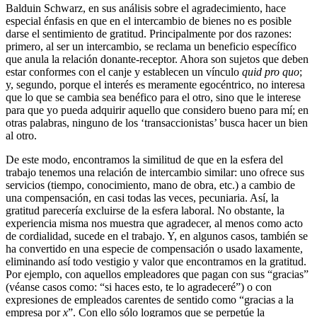
Balduin Schwarz, en sus análisis sobre el agradecimiento, hace
especial énfasis en que en el intercambio de bienes no es posible
darse el sentimiento de gratitud. Principalmente por dos razones:
primero, al ser un intercambio, se reclama un beneficio específico
que anula la relación donante-receptor. Ahora son sujetos que deben
estar conformes con el canje y establecen un vínculo
quid pro quo
;
y, segundo, porque el interés es meramente egocéntrico, no interesa
que lo que se cambia sea benéfico para el otro, sino que le interese
para que yo pueda adquirir aquello que considero bueno para mí; en
otras palabras, ninguno de los ‘transaccionistas’ busca hacer un bien
al otro.
De este modo, encontramos la similitud de que en la esfera del
trabajo tenemos una relación de intercambio similar: uno ofrece sus
servicios (tiempo, conocimiento, mano de obra, etc.) a cambio de
una compensación, en casi todas las veces, pecuniaria. Así, la
gratitud parecería excluirse de la esfera laboral. No obstante, la
experiencia misma nos muestra que agradecer, al menos como acto
de cordialidad, sucede en el trabajo. Y, en algunos casos, también se
ha convertido en una especie de compensación o usado laxamente,
eliminando así todo vestigio y valor que encontramos en la gratitud.
Por ejemplo, con aquellos empleadores que pagan con sus “gracias”
(véanse casos como: “si haces esto, te lo agradeceré”) o con
expresiones de empleados carentes de sentido como “gracias a la
empresa por
x
”. Con ello sólo logramos que se perpetúe la