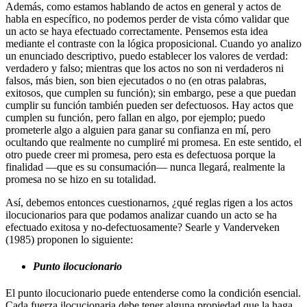
Además, como estamos hablando de actos en general y actos de
habla en específico, no podemos perder de vista cómo validar que
un acto se haya efectuado correctamente. Pensemos esta idea
mediante el contraste con la lógica proposicional. Cuando yo analizo
un enunciado descriptivo, puedo establecer los valores de verdad:
verdadero y falso; mientras que los actos no son ni verdaderos ni
falsos, más bien, son bien ejecutados o no (en otras palabras,
exitosos, que cumplen su función); sin embargo, pese a que puedan
cumplir su función también pueden ser defectuosos. Hay actos que
cumplen su función, pero fallan en algo, por ejemplo; puedo
prometerle algo a alguien para ganar su confianza en mí, pero
ocultando que realmente no cumpliré mi promesa. En este sentido, el
otro puede creer mi promesa, pero esta es defectuosa porque la
finalidad —que es su consumación— nunca llegará, realmente la
promesa no se hizo en su totalidad.
Así, debemos entonces cuestionarnos, ¿qué reglas rigen a los actos
ilocucionarios para que podamos analizar cuando un acto se ha
efectuado exitosa y no-defectuosamente? Searle y Vanderveken
(1985) proponen lo siguiente:
Punto ilocucionario
El punto ilocucionario puede entenderse como la condición esencial.
Cada fuerza ilocucionaria debe tener alguna propiedad que la haga