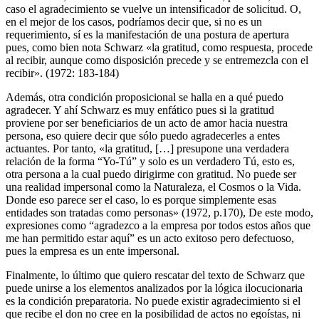
caso el agradecimiento se vuelve un intensificador de solicitud. O,
en el mejor de los casos, podríamos decir que, si no es un
requerimiento, sí es la manifestación de una postura de apertura
pues, como bien nota Schwarz «la gratitud, como respuesta, procede
al recibir, aunque como disposición precede y se entremezcla con el
recibir». (1972: 183-184)
Además, otra condición proposicional se halla en a qué puedo
agradecer. Y ahí Schwarz es muy enfático pues si la gratitud
proviene por ser beneficiarios de un acto de amor hacia nuestra
persona, eso quiere decir que sólo puedo agradecerles a entes
actuantes. Por tanto, «la gratitud, […] presupone una verdadera
relación de la forma “Yo-Tú” y solo es un verdadero Tú, esto es,
otra persona a la cual puedo dirigirme con gratitud. No puede ser
una realidad impersonal como la Naturaleza, el Cosmos o la Vida.
Donde eso parece ser el caso, lo es porque simplemente esas
entidades son tratadas como personas» (1972, p.170), De este modo,
expresiones como “agradezco a la empresa por todos estos años que
me han permitido estar aquí” es un acto exitoso pero defectuoso,
pues la empresa es un ente impersonal.
Finalmente, lo último que quiero rescatar del texto de Schwarz que
puede unirse a los elementos analizados por la lógica ilocucionaria
es la condición preparatoria. No puede existir agradecimiento si el
que recibe el don no cree en la posibilidad de actos no egoístas, ni