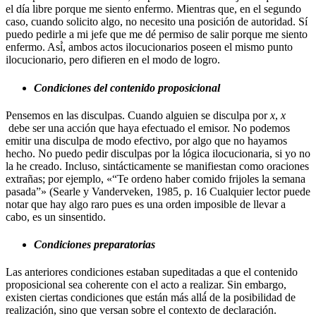
el día libre porque me siento enfermo. Mientras que, en el segundo
caso, cuando solicito algo, no necesito una posición de autoridad. Sí
puedo pedirle a mi jefe que me dé permiso de salir porque me siento
enfermo. Así́, ambos actos ilocucionarios poseen el mismo punto
ilocucionario, pero difieren en el modo de logro.
Condiciones del contenido proposicional
Pensemos en las disculpas. Cuando alguien se disculpa por
x
,
x
debe ser una acción que haya efectuado el emisor. No podemos
emitir una disculpa de modo efectivo, por algo que no hayamos
hecho. No puedo pedir disculpas por la lógica ilocucionaria, si yo no
la he creado. Incluso, sintácticamente se manifiestan como oraciones
extrañas; por ejemplo, «“Te ordeno haber comido frijoles la semana
pasada”» (Searle y Vanderveken, 1985, p. 16 Cualquier lector puede
notar que hay algo raro pues es una orden imposible de llevar a
cabo, es un sinsentido.
Condiciones preparatorias
Las anteriores condiciones estaban supeditadas a que el contenido
proposicional sea coherente con el acto a realizar. Sin embargo,
existen ciertas condiciones que están más allá́ de la posibilidad de
realización, sino que versan sobre el contexto de declaración.