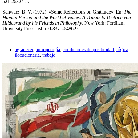
521-26324-5.
Schwarz, B. V. (1972). «Some Reflections on Gratitude». En:
The
Human Person and the World of Values. A Tribute to Dietrich von
Hildebrand by his Friends in Philosophy
. New York: Fordham
University Press.
isbn
: 0-8371-6486-9.
agradecer
,
antropología
,
condiciones de posibilidad
,
lógica
ilocucionaria
,
trabajo