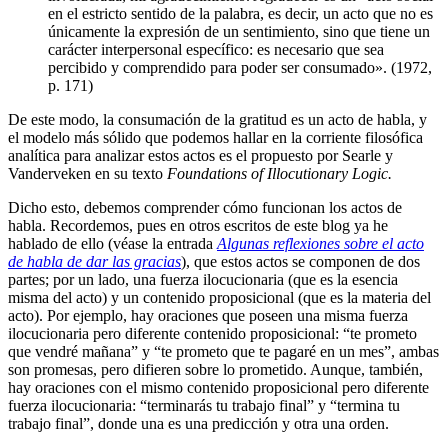
en el estricto sentido de la palabra, es decir, un acto que no es
únicamente la expresión de un sentimiento, sino que tiene un
carácter interpersonal específico: es necesario que sea
percibido y comprendido para poder ser consumado». (1972,
p. 171)
De este modo, la consumación de la gratitud es un acto de habla, y
el modelo más sólido que podemos hallar en la corriente filosófica
analítica para analizar estos actos es el propuesto por Searle y
Vanderveken en su texto
Foundations of Illocutionary Logic.
Dicho esto, debemos comprender cómo funcionan los actos de
habla. Recordemos, pues en otros escritos de este blog ya he
hablado de ello (véase la entrada
Algunas reflexiones sobre el acto
de habla de dar las gracias
), que estos actos se componen de dos
partes; por un lado, una fuerza ilocucionaria (que es la esencia
misma del acto) y un contenido proposicional (que es la materia del
acto). Por ejemplo, hay oraciones que poseen una misma fuerza
ilocucionaria pero diferente contenido proposicional: “te prometo
que vendré mañana” y “te prometo que te pagaré en un mes”, ambas
son promesas, pero difieren sobre lo prometido. Aunque, también,
hay oraciones con el mismo contenido proposicional pero diferente
fuerza ilocucionaria: “terminarás tu trabajo final” y “termina tu
trabajo final”, donde una es una predicción y otra una orden.