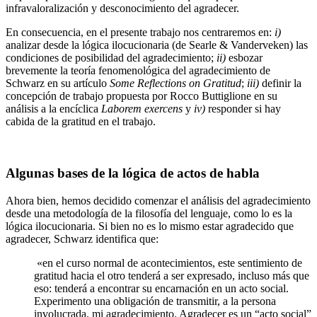
infravaloralización y desconocimiento del agradecer.
En consecuencia, en el presente trabajo nos centraremos en:
i)
analizar desde la lógica ilocucionaria (de Searle & Vanderveken) las
condiciones de posibilidad del agradecimiento;
ii)
esbozar
brevemente la teoría fenomenológica del agradecimiento de
Schwarz en su artículo
Some Reflections on Gratitud
;
iii)
definir
la
concepción de trabajo propuesta por Rocco Buttiglione en su
análisis a la encíclica
Laborem exercens
y
iv)
responder si hay
cabida de la gratitud en el trabajo.
Algunas bases de la lógica de actos de habla
Ahora bien, hemos decidido comenzar el análisis del agradecimiento
desde una metodología de la filosofía del lenguaje, como lo es la
lógica ilocucionaria. Si bien no es lo mismo estar agradecido que
agradecer, Schwarz identifica que:
«en el curso normal de acontecimientos, este sentimiento de
gratitud hacia el otro tenderá a ser expresado, incluso más que
eso: tenderá a encontrar su encarnación en un acto social.
Experimento una obligación de transmitir, a la persona
involucrada, mi agradecimiento. Agradecer es un “acto social”