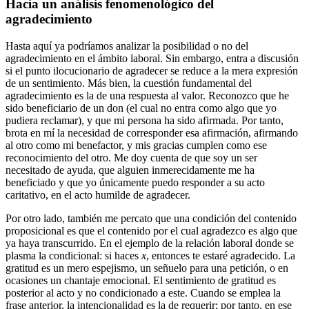
Hacia un análisis fenomenológico del
agradecimiento
Hasta aquí ya podríamos analizar la posibilidad o no del
agradecimiento en el ámbito laboral. Sin embargo, entra a discusión
si el punto ilocucionario de agradecer se reduce a la mera expresión
de un sentimiento. Más bien, la cuestión fundamental del
agradecimiento es la de una respuesta al valor. Reconozco que he
sido beneficiario de un don (el cual no entra como algo que yo
pudiera reclamar), y que mi persona ha sido afirmada. Por tanto,
brota en mí la necesidad de corresponder esa afirmación, afirmando
al otro como mi benefactor, y mis gracias cumplen como ese
reconocimiento del otro. Me doy cuenta de que soy un ser
necesitado de ayuda, que alguien inmerecidamente me ha
beneficiado y que yo únicamente puedo responder a su acto
caritativo, en el acto humilde de agradecer.
Por otro lado, también me percato que una condición del contenido
proposicional es que el contenido por el cual agradezco es algo que
ya haya transcurrido. En el ejemplo de la relación laboral donde se
plasma la condicional: si haces
x
, entonces te estaré agradecido. La
gratitud es un mero espejismo, un señuelo para una petición, o en
ocasiones un chantaje emocional. El sentimiento de gratitud es
posterior al acto y no condicionado a este. Cuando se emplea la
frase anterior, la intencionalidad es la de requerir; por tanto, en ese