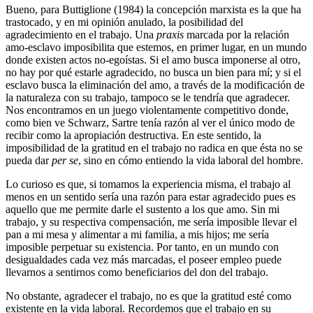
Bueno, para Buttiglione (1984) la concepción marxista es la que ha
trastocado, y en mi opinión anulado, la posibilidad del
agradecimiento en el trabajo. Una
praxis
marcada por la relación
amo-esclavo imposibilita que estemos, en primer lugar, en un mundo
donde existen actos no-egoístas. Si el amo busca imponerse al otro,
no hay por qué estarle agradecido, no busca un bien para mí; y si el
esclavo busca la eliminación del amo, a través de la modificación de
la naturaleza con su trabajo, tampoco se le tendría que agradecer.
Nos encontramos en un juego violentamente competitivo donde,
como bien ve Schwarz, Sartre tenía razón al ver el único modo de
recibir como la apropiación destructiva. En este sentido, la
imposibilidad de la gratitud en el trabajo no radica en que ésta no se
pueda dar
per se
, sino en cómo entiendo la vida laboral del hombre.
Lo curioso es que, si tomamos la experiencia misma, el trabajo al
menos en un sentido sería una razón para estar agradecido pues es
aquello que me permite darle el sustento a los que amo. Sin mi
trabajo, y su respectiva compensación, me sería imposible llevar el
pan a mi mesa y alimentar a mi familia, a mis hijos; me sería
imposible perpetuar su existencia. Por tanto, en un mundo con
desigualdades cada vez más marcadas, el poseer empleo puede
llevarnos a sentirnos como beneficiarios del don del trabajo.
No obstante, agradecer el trabajo, no es que la gratitud esté como
existente en la vida laboral. Recordemos que el trabajo en su