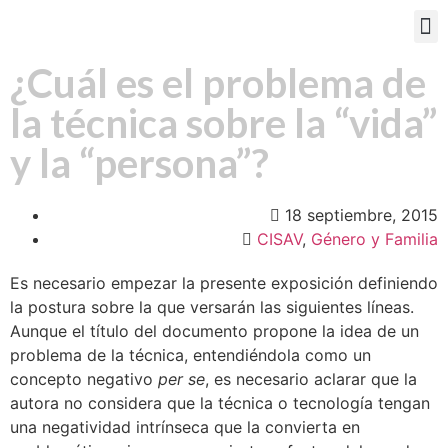
PORTAL EDUCATIVO
¿Cuál es el problema de
la técnica sobre la “vida”
y la “persona”?
18 septiembre, 2015
CISAV
,
Género y Familia
Es necesario empezar la presente exposición definiendo
la postura sobre la que versarán las siguientes líneas.
Aunque el título del documento propone la idea de un
problema de la técnica, entendiéndola como un
concepto negativo
per se
, es necesario aclarar que la
autora no considera que la técnica o tecnología tengan
una negatividad intrínseca que la convierta en