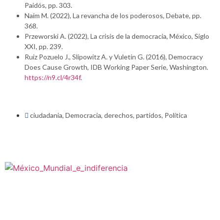
Paidós, pp. 303.
Naím M. (2022), La revancha de los poderosos, Debate, pp.
368.
Przeworski A. (2022), La crisis de la democracia, México, Siglo
XXI, pp. 239.
Ruiz Pozuelo J., Slipowitz A. y Vuletin G. (2016), Democracy
Does Cause Growth, IDB Working Paper Serie, Washington.
https://n9.cl/4r34f
.
ciudadanía
,
Democracia
,
derechos
,
partidos
,
Política