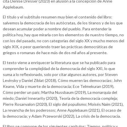
cita Denise Dresser (2023) en alusión a la concepción de Anne
Applebaum.
El título y el subtítulo resumen muy bien el contenido del libro:
salvemos la democracia de los autócratas, de los tiranos y de los que
desean acumular poder a nombre del pueblo. Para entender la
política hoy, hay que mirarla con los elementos de nuestro tiempo, no
con los del pasado, no con categorías del siglo XX y mucho menos del
siglo XIX, o peor queriendo traer las prácticas democráticas de
griegos o romanas de hace más de dos mil años al presente.
El texto viene a enriquecer la literatura que se ha publicado para
comprender la complejidad de la democracia del siglo XXI, lo que
suma a lo reflexionado, solo por citar algunos autores, por Steven
Levinsky y Daniel Ziblat (2018), Cómo mueren las democracias; John
Keane, Vida y muerte de la democracia; Ece Telmekuran (2019),
Cómo perder un país; Martha Nussbaum (2019), La monarquía del
miedo; Daniel Innerarity (2020), Teoría de la democracia compleja;
Pierre Rosanvalon (2020), El siglo del populismo; Moisés Naim (2021),
La revancha de los poderosos; Anne Applebaum (2021), El ocaso de
la democracia; y Adam Przeworski (2022), La crisis de la democracia.
El libro se compone de los siguientes capítulos: Tiempo, política y