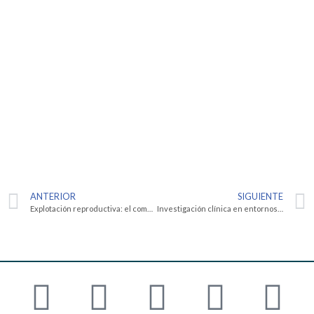
ANTERIOR
SIGUIENTE
Explotación reproductiva: el comercio de mujeres y niños
Investigación clínica en entornos de recursos limitados