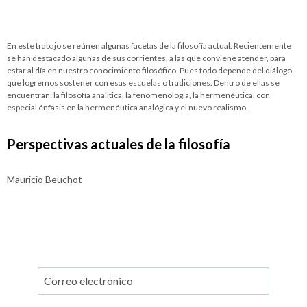
En este trabajo se reúnen algunas facetas de la filosofía actual. Recientemente
se han destacado algunas de sus corrientes, a las que conviene atender, para
estar al día en nuestro conocimiento filosófico. Pues todo depende del diálogo
que logremos sostener con esas escuelas o tradiciones. Dentro de ellas se
encuentran: la filosofía analítica, la fenomenología, la hermenéutica, con
especial énfasis en la hermenéutica analógica y el nuevo realismo.
Perspectivas actuales de la filosofía
Mauricio Beuchot