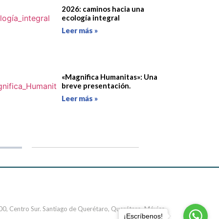
2026: caminos hacia una
ecología integral
Leer más »
«Magnifica Humanitas»: Una
breve presentación.
Leer más »
000, Centro Sur. Santiago de Querétaro, Querétaro. México
¡Escríbenos!
76090