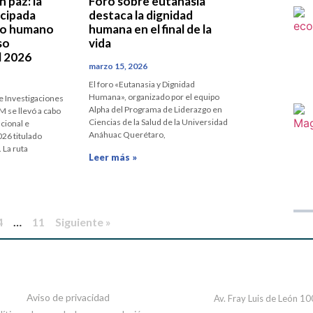
 paz: la
Foro sobre eutanasia
icipada
destaca la dignidad
ho humano
humana en el final de la
so
vida
l 2026
marzo 15, 2026
El foro «Eutanasia y Dignidad
Humana», organizado por el equipo
de Investigaciones
Alpha del Programa de Liderazgo en
M se llevó a cabo
Ciencias de la Salud de la Universidad
cional e
Anáhuac Querétaro,
026 titulado
 La ruta
Leer más »
4
…
11
Siguiente »
Aviso de privacidad
Av. Fray Luis de León 1