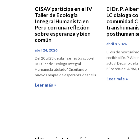
CISAV participa en el IV
El Dr. P. Albe
Taller de Ecología
LC dialoga co
Integral Humanista en
comunidad C
Perú con una reflexión
transhumani
sobre esperanza y bien
posthumani
común
abril 8, 2026
abril 24, 2026
El día de hoy tuvim
recibir al Dr. P. Alb
Del 20 al 23 de abril se llevó a cabo el
actual Decano de la
IV Taller de Ecología Integral
Filosofía del APRA
Humanista titulado “Diseñando
nuevos mapas de esperanza desde la
Leer más »
Leer más »