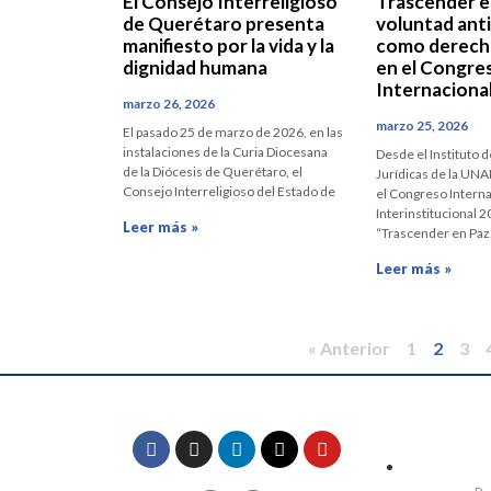
El Consejo Interreligioso
Trascender en
de Querétaro presenta
voluntad ant
manifiesto por la vida y la
como derec
dignidad humana
en el Congre
Internaciona
marzo 26, 2026
marzo 25, 2026
El pasado 25 de marzo de 2026, en las
instalaciones de la Curia Diocesana
Desde el Instituto 
de la Diócesis de Querétaro, el
Jurídicas de la UNA
Consejo Interreligioso del Estado de
el Congreso Interna
Interinstitucional 2
Leer más »
“Trascender en Paz.
Leer más »
« Anterior
1
2
3