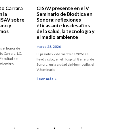
rto Carrara
CISAV presente en el V
n la
Seminario de Bioética en
ISAV sobre
Sonora: reflexiones
smo y
éticas ante los desafíos
smos
de la salud, la tecnología y
el medio ambiente
marzo 28, 2026
os el honor de
erto Carrara, LC,
El pasado 27 de marzo de 2026 se
 Facultad de
llevó a cabo, en el Hospital General de
, miembro
Sonora, en la ciudad de Hermosillo, el
V Seminario
Leer más »