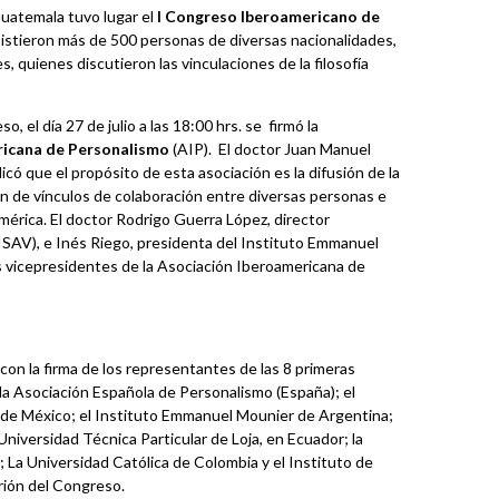
 Guatemala tuvo lugar el
I Congreso Iberoamericano de
sistieron más de 500 personas de diversas nacionalidades,
 quienes discutieron las vinculaciones de la filosofía
, el día 27 de julio a las 18:00 hrs. se firmó la
ricana de Personalismo
(AIP). El doctor Juan Manuel
icó que el propósito de esta asociación es la difusión de la
ción de vínculos de colaboración entre diversas personas e
américa. El doctor Rodrigo Guerra López, director
ISAV), e Inés Riego, presidenta del Instituto Emmanuel
vicepresidentes de la Asociación Iberoamericana de
 con la firma de los representantes de las 8 primeras
 la Asociación Española de Personalismo (España); el
 de México; el Instituto Emmanuel Mounier de Argentina;
 Universidad Técnica Particular de Loja, en Ecuador; la
La Universidad Católica de Colombia y el Instituto de
trión del Congreso.