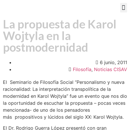
PORTAL EDUCATIVO
La propuesta de Karol
Wojtyla en la
postmodernidad
6 junio, 2011
Filosofía
,
Noticias CISAV
El Seminario de Filosofía Social “Personalismo y nueva
racionalidad: La interpretación transpolítica de la
modernidad en Karol Wojtyla” fue un evento que nos dio
la oportunidad de escuchar la propuesta – pocas veces
mencionada- de uno de los pensadores
más propositivos y lúcidos del siglo XX: Karol Wojtyla.
El Dr. Rodrigo Guerra López presentó con gran