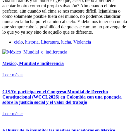
vida sin daños y sin abusos? ¿Es que, acaso, debo aprender a
aceptar lo otro como mi propia salvación? Aún cuando el bien
perfecto, aún cuando tal cima se nos muestre difícil, lejanísima o
como solamente posible fuera del mundo, no podemos claudicar
nunca en la lucha por el camino al cielo. Y debemos tener en cuenta
que siempre cabe la posibilidad de que este camino no provenga de
lo que yo ya soy sino de aquello que es diferente.
cielo
,
historia
,
Literatura
,
lucha
,
Violencia
México, Mundial e indiferencia
Leer más »
CISAV participa en el Congreso Mundial de Derecho
Constitucional (WCCL2026) en Colombia con una ponencia
sobre la justicia social y el valor del trabajo
Leer más »
El lugar de lo inaudito: las madres buscadoras en México