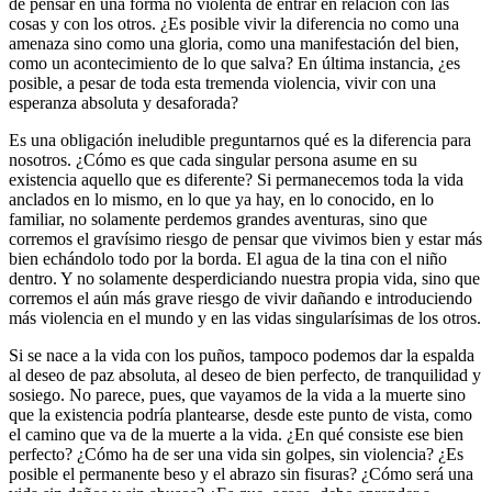
de pensar en una forma no violenta de entrar en relación con las
cosas y con los otros. ¿Es posible vivir la diferencia no como una
amenaza sino como una gloria, como una manifestación del bien,
como un acontecimiento de lo que salva? En última instancia, ¿es
posible, a pesar de toda esta tremenda violencia, vivir con una
esperanza absoluta y desaforada?
Es una obligación ineludible preguntarnos qué es la diferencia para
nosotros. ¿Cómo es que cada singular persona asume en su
existencia aquello que es diferente? Si permanecemos toda la vida
anclados en lo mismo, en lo que ya hay, en lo conocido, en lo
familiar, no solamente perdemos grandes aventuras, sino que
corremos el gravísimo riesgo de pensar que vivimos bien y estar más
bien echándolo todo por la borda. El agua de la tina con el niño
dentro. Y no solamente desperdiciando nuestra propia vida, sino que
corremos el aún más grave riesgo de vivir dañando e introduciendo
más violencia en el mundo y en las vidas singularísimas de los otros.
Si se nace a la vida con los puños, tampoco podemos dar la espalda
al deseo de paz absoluta, al deseo de bien perfecto, de tranquilidad y
sosiego. No parece, pues, que vayamos de la vida a la muerte sino
que la existencia podría plantearse, desde este punto de vista, como
el camino que va de la muerte a la vida. ¿En qué consiste ese bien
perfecto? ¿Cómo ha de ser una vida sin golpes, sin violencia? ¿Es
posible el permanente beso y el abrazo sin fisuras? ¿Cómo será una