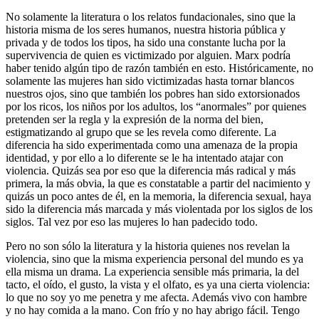
No solamente la literatura o los relatos fundacionales, sino que la
historia misma de los seres humanos, nuestra historia pública y
privada y de todos los tipos, ha sido una constante lucha por la
supervivencia de quien es victimizado por alguien. Marx podría
haber tenido algún tipo de razón también en esto. Históricamente, no
solamente las mujeres han sido victimizadas hasta tornar blancos
nuestros ojos, sino que también los pobres han sido extorsionados
por los ricos, los niños por los adultos, los “anormales” por quienes
pretenden ser la regla y la expresión de la norma del bien,
estigmatizando al grupo que se les revela como diferente. La
diferencia ha sido experimentada como una amenaza de la propia
identidad, y por ello a lo diferente se le ha intentado atajar con
violencia. Quizás sea por eso que la diferencia más radical y más
primera, la más obvia, la que es constatable a partir del nacimiento y
quizás un poco antes de él, en la memoria, la diferencia sexual, haya
sido la diferencia más marcada y más violentada por los siglos de los
siglos. Tal vez por eso las mujeres lo han padecido todo.
Pero no son sólo la literatura y la historia quienes nos revelan la
violencia, sino que la misma experiencia personal del mundo es ya
ella misma un drama. La experiencia sensible más primaria, la del
tacto, el oído, el gusto, la vista y el olfato, es ya una cierta violencia:
lo que no soy yo me penetra y me afecta. Además vivo con hambre
y no hay comida a la mano. Con frío y no hay abrigo fácil. Tengo