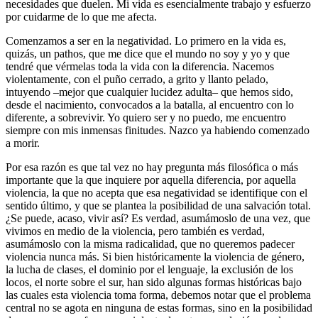
necesidades que duelen. Mi vida es esencialmente trabajo y esfuerzo
por cuidarme de lo que me afecta.
Comenzamos a ser en la negatividad. Lo primero en la vida es,
quizás, un pathos, que me dice que el mundo no soy y yo y que
tendré que vérmelas toda la vida con la diferencia. Nacemos
violentamente, con el puño cerrado, a grito y llanto pelado,
intuyendo –mejor que cualquier lucidez adulta– que hemos sido,
desde el nacimiento, convocados a la batalla, al encuentro con lo
diferente, a sobrevivir. Yo quiero ser y no puedo, me encuentro
siempre con mis inmensas finitudes. Nazco ya habiendo comenzado
a morir.
Por esa razón es que tal vez no hay pregunta más filosófica o más
importante que la que inquiere por aquella diferencia, por aquella
violencia, la que no acepta que esa negatividad se identifique con el
sentido último, y que se plantea la posibilidad de una salvación total.
¿Se puede, acaso, vivir así? Es verdad, asumámoslo de una vez, que
vivimos en medio de la violencia, pero también es verdad,
asumámoslo con la misma radicalidad, que no queremos padecer
violencia nunca más. Si bien históricamente la violencia de género,
la lucha de clases, el dominio por el lenguaje, la exclusión de los
locos, el norte sobre el sur, han sido algunas formas históricas bajo
las cuales esta violencia toma forma, debemos notar que el problema
central no se agota en ninguna de estas formas, sino en la posibilidad