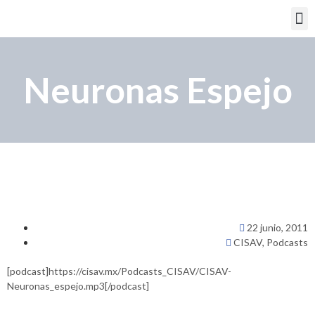
PORTAL EDUCATIVO
Neuronas Espejo
22 junio, 2011
CISAV
,
Podcasts
[podcast]https://cisav.mx/Podcasts_CISAV/CISAV-
Neuronas_espejo.mp3[/podcast]