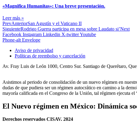
«Magnifica Humanitas»: Una breve presentación.
Leer más »
Prev
Anterior
San Agustín y el Vaticano II
Siguiente
Rodrigo Guerra participa en mesa sobre Laudato si’
Next
Facebook
Instagram
Linkedin
X-twitter
Youtube
Phone-alt
Envelope
Aviso de privacidad
Políticas de reembolso y cancelación
Av. Fray Luis de León 1000, Centro Sur. Santiago de Querétaro, Qu
Asistimos al periodo de consolidación de un nuevo régimen en nues
dudas de que pudiera ser un régimen autocrático en camino a la demoli
mayoría calificada en el Congreso de la Unión, tal régimen ejecuta e
El Nuevo régimen en México: Dinámica soci
Derechos reservados CISAV. 2024