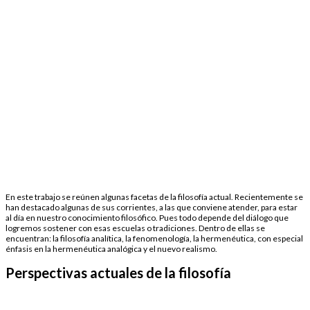
En este trabajo se reúnen algunas facetas de la filosofía actual. Recientemente se
han destacado algunas de sus corrientes, a las que conviene atender, para estar
al día en nuestro conocimiento filosófico. Pues todo depende del diálogo que
logremos sostener con esas escuelas o tradiciones. Dentro de ellas se
encuentran: la filosofía analítica, la fenomenología, la hermenéutica, con especial
énfasis en la hermenéutica analógica y el nuevo realismo.
Perspectivas actuales de la filosofía