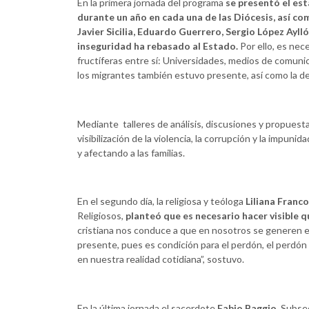
En la primera jornada del programa
se presentó el est
durante un año en cada una de las Diócesis, así com
Javier Sicilia, Eduardo Guerrero, Sergio López Ayll
inseguridad ha rebasado al Estado.
Por ello, es nec
fructíferas entre sí: Universidades, medios de comunica
los migrantes también estuvo presente, así como la de
Mediante talleres de análisis, discusiones y propuest
visibilización de la violencia, la corrupción y la impun
y afectando a las familias.
En el segundo día, la religiosa y teóloga
Liliana Franco
Religiosos,
planteó que es necesario hacer visible
cristiana nos conduce a que en nosotros se generen en
presente, pues es condición para el perdón, el perdón
en nuestra realidad cotidiana”, sostuvo.
En la última jornada el sacerdote
Fabio Baggio
, Subse