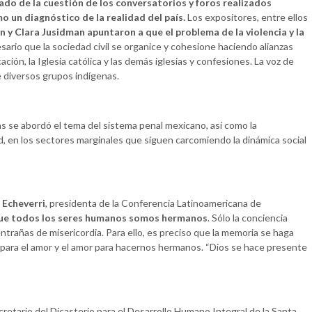
ado de la cuestión de los conversatorios y foros realizados
o un diagnóstico de la realidad del país.
Los expositores, entre ellos
ón y Clara Jusidman
apuntaron a que el problema de la violencia y la
esario que la sociedad civil se organice y cohesione haciendo alianzas
ción, la Iglesia católica y las demás iglesias y confesiones. La voz de
 diversos grupos indígenas.
as se abordó el tema del sistema penal mexicano, así como la
idad, en los sectores marginales que siguen carcomiendo la dinámica social
 Echeverri
, presidenta de la Conferencia Latinoamericana de
 que todos los seres humanos somos hermanos
. Sólo la conciencia
trañas de misericordia. Para ello, es preciso que la memoria se haga
 para el amor y el amor para hacernos hermanos. “Dios se hace presente
cretario del Dicasterio para el Desarrollo Humano Integral de la Santa