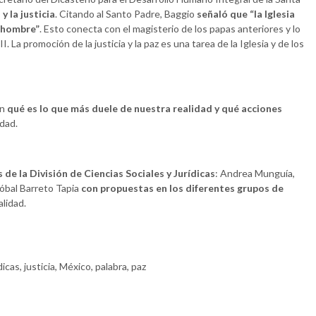
y la justicia
. Citando al Santo Padre, Baggio
señaló que “la Iglesia
l hombre”
. Esto conecta con el magisterio de los papas anteriores y lo
. La promoción de la justicia y la paz es una tarea de la Iglesia y de los
on
qué es lo que más duele de nuestra realidad y qué acciones
idad.
de la División de Ciencias Sociales y Jurídicas
: Andrea Munguía,
stóbal Barreto Tapia
con propuestas en los diferentes grupos de
lidad.
dicas
,
justicia
,
México
,
palabra
,
paz