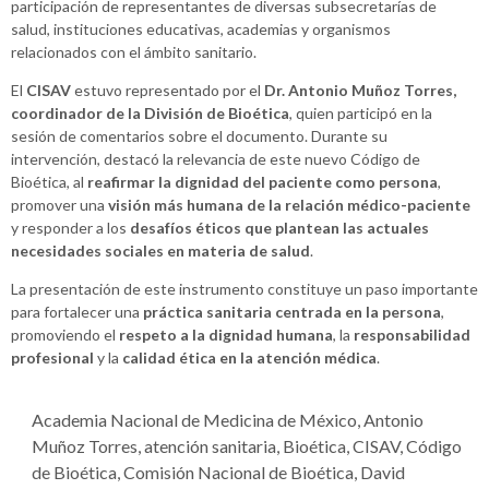
participación de representantes de diversas subsecretarías de
salud, instituciones educativas, academias y organismos
relacionados con el ámbito sanitario.
El
CISAV
estuvo representado por el
Dr. Antonio Muñoz Torres,
coordinador de la División de Bioética
, quien participó en la
sesión de comentarios sobre el documento. Durante su
intervención, destacó la relevancia de este nuevo Código de
Bioética, al
reafirmar la dignidad del paciente como persona
,
promover una
visión más humana de la relación médico-paciente
y responder a los
desafíos éticos que plantean las actuales
necesidades sociales en materia de salud
.
La presentación de este instrumento constituye un paso importante
para fortalecer una
práctica sanitaria centrada en la persona
,
promoviendo el
respeto a la dignidad humana
, la
responsabilidad
profesional
y la
calidad ética en la atención médica
.
Academia Nacional de Medicina de México
,
Antonio
Muñoz Torres
,
atención sanitaria
,
Bioética
,
CISAV
,
Código
de Bioética
,
Comisión Nacional de Bioética
,
David